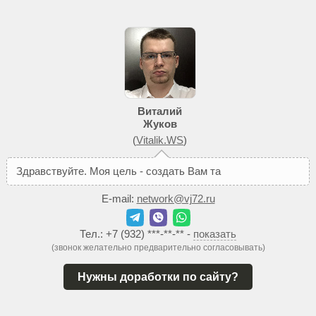
Виталий
Жуков
(
Vitalik.WS
)
З
д
р
а
в
с
т
в
у
й
т
е
.
М
о
я
ц
е
л
ь
-
с
о
з
д
а
т
ь
В
а
м
т
а
к
о
й
с
а
й
т
,
к
E-mail:
network@vj72.ru
Тел.:
+7 (932) ***-**-**
-
показать
(звонок желательно предварительно согласовывать)
Нужны доработки по сайту?