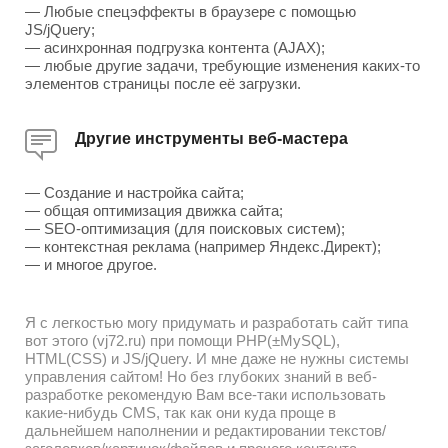
— Любые спецэффекты в браузере с помощью
JS/jQuery;
— асинхронная подгрузка контента (AJAX);
— любые другие задачи, требующие изменения каких-то
элементов страницы после её загрузки.
Другие инструменты веб-мастера
— Создание и настройка сайта;
— общая оптимизация движка сайта;
— SEO-оптимизация (для поисковых систем);
— контекстная реклама (например Яндекс.Директ);
— и многое другое.
Я с легкостью могу придумать и разработать сайт типа
вот этого (vj72.ru) при помощи PHP(±MySQL),
HTML(CSS) и JS/jQuery. И мне даже не нужны системы
управления сайтом! Но без глубоких знаний в веб-
разработке рекомендую Вам все-таки использовать
какие-нибудь CMS, так как они куда проще в
дальнейшем наполнении и редактировании текстов/