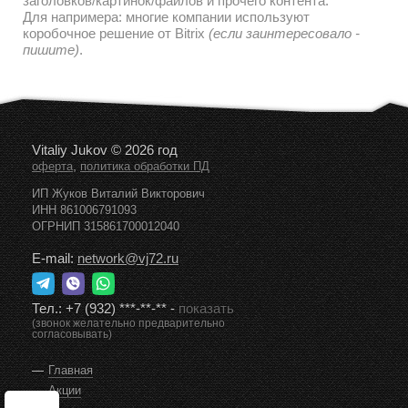
заголовков/картинок/файлов и прочего контента.
Для напримера: многие компании используют
коробочное решение от Bitrix
(если заинтересовало -
пишите)
.
Vitaliy Jukov © 2026 год
,
оферта
политика обработки ПД
ИП Жуков Виталий Викторович
ИНН 861006791093
ОГРНИП 315861700012040
E-mail:
network@vj72.ru
Тел.:
+7 (932) ***-**-**
-
показать
(звонок желательно предварительно
согласовывать)
Главная
Акции