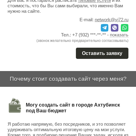
Для Вас я постарался расписать
типовые услуги
и их
стоимость, что бы Вы сами выбирали, что именно Вам
нужно на сайте.
E-mail:
network@vj72.ru
Тел.:
+7 (932) ***-**-**
-
показать
(звонок желательно предварительно согласовывать)
Оставить заявку
Почему стоит создавать сайт через меня?
Могу создать сайт в городе Ахтубинск
под Ваш бюджет
Я работаю напрямую, без посредников, и это позволяет
удерживать оптимальную итоговую цену на мои услуги.
Кроме того, я подбираю решение Ваших задач, исходя из