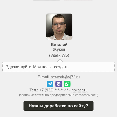
Виталий
Жуков
(
Vitalik.WS
)
З
д
р
а
в
с
т
в
у
й
т
е
.
М
о
я
ц
е
л
ь
-
с
о
з
д
а
т
ь
В
а
м
т
а
к
о
й
с
E-mail:
network@vj72.ru
Тел.:
+7 (932) ***-**-**
-
показать
(звонок желательно предварительно согласовывать)
Нужны доработки по сайту?