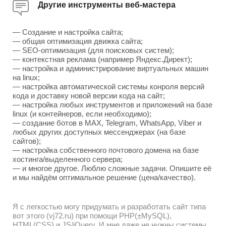
Другие инструменты веб-мастера
— Создание и настройка сайта;
— общая оптимизация движка сайта;
— SEO-оптимизация (для поисковых систем);
— контекстная реклама (например Яндекс.Директ);
— настройка и администрирование виртуальных машин
на linux;
— настройка автоматической системы конроля версий
кода и доставку новой версии кода на сайт;
— настройка любых инструментов и приложений на базе
linux (и контейнеров, если необходимо);
— создание ботов в MAX, Telegram, WhatsApp, Viber и
любых других доступных мессенджерах (на базе
сайтов);
— настройка собственного почтового домена на базе
хостинга/выделенного сервера;
— и многое другое. Люблю сложные задачи. Опишите её
и мы найдём оптимальное решение (цена/качество).
Я с легкостью могу придумать и разработать сайт типа
вот этого (vj72.ru) при помощи PHP(±MySQL),
HTML(CSS) и JS/jQuery. И мне даже не нужны системы