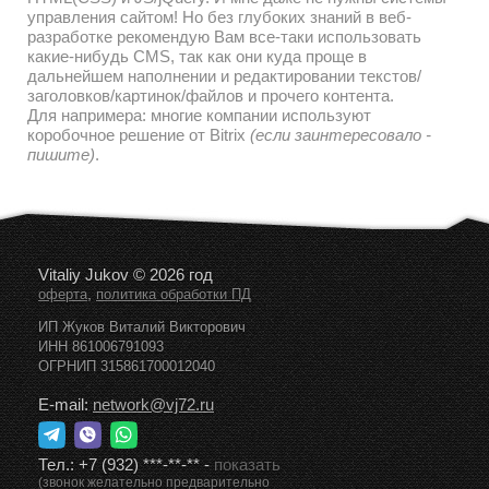
управления сайтом! Но без глубоких знаний в веб-
разработке рекомендую Вам все-таки использовать
какие-нибудь CMS, так как они куда проще в
дальнейшем наполнении и редактировании текстов/
заголовков/картинок/файлов и прочего контента.
Для напримера: многие компании используют
коробочное решение от Bitrix
(если заинтересовало -
пишите)
.
Vitaliy Jukov © 2026 год
,
оферта
политика обработки ПД
ИП Жуков Виталий Викторович
ИНН 861006791093
ОГРНИП 315861700012040
E-mail:
network@vj72.ru
Тел.:
+7 (932) ***-**-**
-
показать
(звонок желательно предварительно