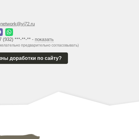
:
network@vj72.ru
7 (932) ***-**-**
-
показать
 желательно предварительно согласовывать)
ны доработки по сайту?