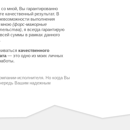
 со мной, Вы гарантированно
те качественный результат. В
невозможности выполнения
я мною
(форс-мажорные
тельства)
, я всегда гарантирую
 всей суммы в рамках данного
.
живаться
качественного
ата
— это одно из моих личных
работы.
компании-исполнителя. Но когда Вы
 очередь Вашим надежным