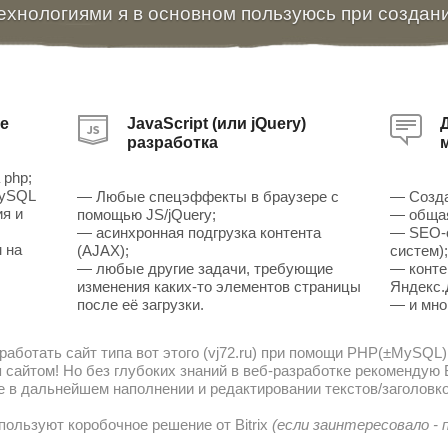
ехнологиями я в основном пользуюсь при создан
е
JavaScript (или jQuery)
разработка
 php;
MySQL
— Любые спецэффекты в браузере с
— Созда
ия и
помощью JS/jQuery;
— общая
— асинхронная подгрузка контента
— SEO-о
 на
(AJAX);
систем)
— любые другие задачи, требующие
— конте
изменения каких-то элементов страницы
Яндекс.
после её загрузки.
— и мно
работать сайт типа вот этого (vj72.ru) при помощи PHP(±MySQL)
сайтом! Но без глубоких знаний в веб-разработке рекомендую В
е в дальнейшем наполнении и редактировании текстов/заголовко
пользуют коробочное решение от Bitrix
(если заинтересовало -