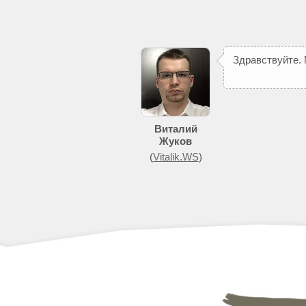
З
д
р
а
в
с
т
в
у
й
т
е
.
п
о
м
о
ж
е
т
д
о
б
и
Виталий
Жуков
(
Vitalik.WS
)