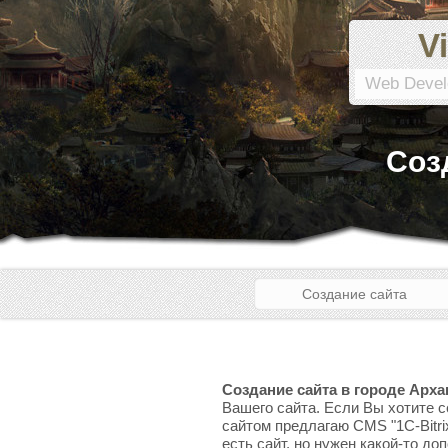
Vi
Web Devel
Соз
Создание сайта
Создание сайта в городе Арха
Вашего сайта. Если Вы хотите с
сайтом предлагаю CMS "1C-Bitri
есть сайт, но нужен какой-то до