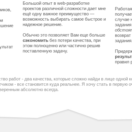
Большой опыт в web-разработке
проектов различной сложности дает мне
Работая
ников,
ещё одну важное преимущество —
получае
возможность выбирать самое быстрое и
случае 
ои
надежное решение.
задани
решение
обстоя
Обычно это позволяет Вам еще больше
возврат
сэкономить
без потери качества, при
задания
этом полноценно или частично решив
ультат
поставленную задачу.
Придер
результ
правил 
тво работ - два качества, которые сложно найди в лице одной 
чиком - все становится куда реальнее. Я хочу стать в первую
уверенным абсолютно всегда.