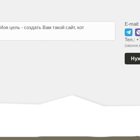
E-mail
М
о
я
ц
е
л
ь
-
с
о
з
д
а
т
ь
В
а
м
т
а
к
о
й
с
а
й
т
,
к
о
т
о
р
ы
й
Тел.:
+
(звонок
Нуж