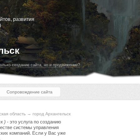
йтов, развития
)
льск
олько создание сайта, но и продвижение?
Сопровождение сайта
кая область → город Архангельск
к )
- это услуга по созданию
ачестве системы управления
ских компаний. Если у Вас уже
.