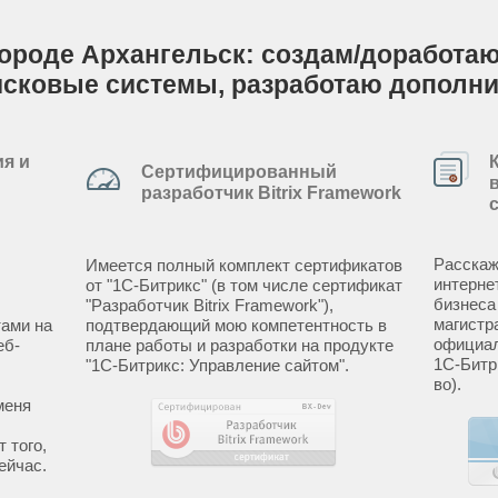
ороде Архангельск: создам/доработаю 
исковые системы, разработаю дополн
я и
Сертифицированный
разработчик Bitrix Framework
Расскаж
Имеется полный комплект сертификатов
интерне
от "1С-Битрикс" (в том числе сертификат
бизнеса
"Разработчик Bitrix Framework"),
магистр
ами на
подтвердающий мою компетентность в
официал
еб-
плане работы и разработки на продукте
1С-Битр
"1С-Битрикс: Управление сайтом".
во).
меня
 того,
ейчас.