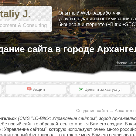
taliy J.
Опытный Web-разработчик:
услуги создания и оптимизации са
бизнеса в интернете (+Bitrix +SEO
opment & Consulting
дание сайта в городе Арханге
Нужно не т
Акции
Цены и заказ услуг
Создание сайта → Архангельс
нгельск
(CMS "1C-Bitrix: Управление сайтом", город Архангельс
ебе новый сайт, то обращайтесь ко мне - я Вам его создам. В к
x: Управление сайтом", которую используют очень много россий
полнительный функционал, то я так же могу Вам его реализовать