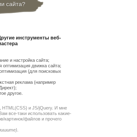
ии сайта?
Другие инструменты веб-
мастера
ние и настройка сайта;
 оптимизация движка сайта;
птимизация (для поисковых
;
кстная реклама (например
Директ);
гое другое.
, HTML(CSS) и JS/jQuery. И мне
ам все-таки использовать какие-
в/картинок/файлов и прочего
 пишите)
.