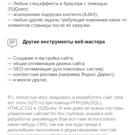
— Любые спецэффекты в браузере с помощью
JS/jQuery;
— асинхронная подгрузка контента (AJAX);
— любые другие задачи, требующие изменения каких-то
элементов страницы после её загрузки.
Другие инструменты веб-мастера
— Создание и настройка сайта;
— общая оптимизация движка сайта;
— SEO-оптимизация (для поисковых систем);
— контекстная реклама (например Яндекс.Директ);
— и многое другое.
Я с легкостью могу придумать и разработать сайт типа
вот этого (vj72.ru) при помощи PHP(±MySQL),
HTML(CSS) и JS/jQuery. И мне даже не нужны системы
управления сайтом! Но без глубоких знаний в веб-
разработке рекомендую Вам все-таки использовать
какие-нибудь CMS, так как они куда проще в
дальнейшем наполнении и редактировании текстов/