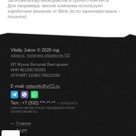
заголовков/картинок/файлов и прочего контента.
Для напримера: многие компании используют
коробочное решение от Bitrix
(если заинтересовало -
пишите)
.
Vitaliy Jukov © 2026 год
,
оферта
политика обработки ПД
ИП Жуков Виталий Викторович
ИНН 861006791093
ОГРНИП 315861700012040
E-mail:
network@vj72.ru
Тел.:
+7 (932) ***-**-**
-
показать
(звонок желательно предварительно
согласовывать)
Главная
Акции