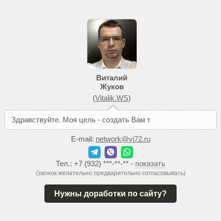
Виталий
Жуков
(
Vitalik.WS
)
З
д
р
а
в
с
т
в
у
й
т
е
.
М
о
я
ц
е
л
ь
-
с
о
з
д
а
т
ь
В
а
м
т
а
к
о
й
с
а
й
т
,
E-mail:
network@vj72.ru
Тел.:
+7 (932) ***-**-**
-
показать
(звонок желательно предварительно согласовывать)
Нужны доработки по сайту?