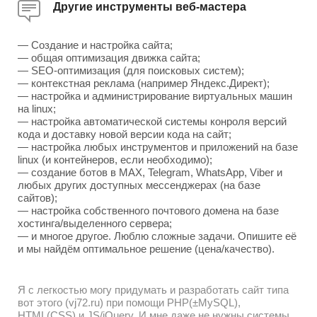
Другие инструменты веб-мастера
— Создание и настройка сайта;
— общая оптимизация движка сайта;
— SEO-оптимизация (для поисковых систем);
— контекстная реклама (например Яндекс.Директ);
— настройка и администрирование виртуальных машин
на linux;
— настройка автоматической системы конроля версий
кода и доставку новой версии кода на сайт;
— настройка любых инструментов и приложений на базе
linux (и контейнеров, если необходимо);
— создание ботов в MAX, Telegram, WhatsApp, Viber и
любых других доступных мессенджерах (на базе
сайтов);
— настройка собственного почтового домена на базе
хостинга/выделенного сервера;
— и многое другое. Люблю сложные задачи. Опишите её
и мы найдём оптимальное решение (цена/качество).
Я с легкостью могу придумать и разработать сайт типа
вот этого (vj72.ru) при помощи PHP(±MySQL),
HTML(CSS) и JS/jQuery. И мне даже не нужны системы