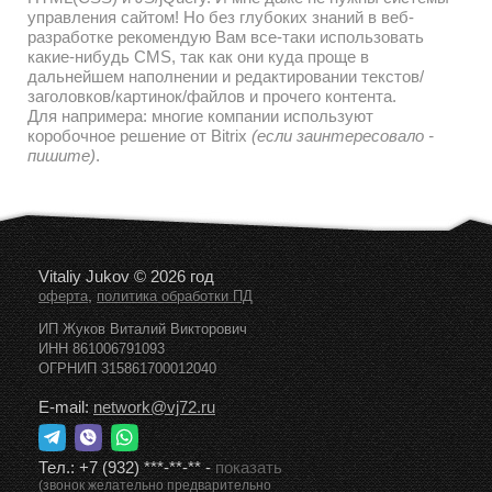
управления сайтом! Но без глубоких знаний в веб-
разработке рекомендую Вам все-таки использовать
какие-нибудь CMS, так как они куда проще в
дальнейшем наполнении и редактировании текстов/
заголовков/картинок/файлов и прочего контента.
Для напримера: многие компании используют
коробочное решение от Bitrix
(если заинтересовало -
пишите)
.
Vitaliy Jukov © 2026 год
,
оферта
политика обработки ПД
ИП Жуков Виталий Викторович
ИНН 861006791093
ОГРНИП 315861700012040
E-mail:
network@vj72.ru
Тел.:
+7 (932) ***-**-**
-
показать
(звонок желательно предварительно