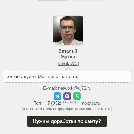
Виталий
Жуков
(
Vitalik.WS
)
З
д
р
а
в
с
т
в
у
й
т
е
.
М
о
я
ц
е
л
ь
-
с
о
з
д
а
т
ь
В
а
м
т
а
к
о
й
с
E-mail:
network@vj72.ru
Тел.:
+7 (932) ***-**-**
-
показать
(звонок желательно предварительно согласовывать)
Нужны доработки по сайту?