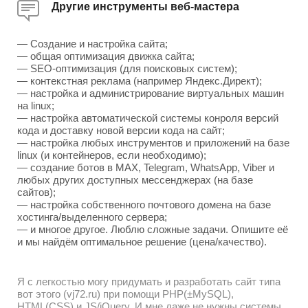
Другие инструменты веб-мастера
— Создание и настройка сайта;
— общая оптимизация движка сайта;
— SEO-оптимизация (для поисковых систем);
— контекстная реклама (например Яндекс.Директ);
— настройка и администрирование виртуальных машин
на linux;
— настройка автоматической системы конроля версий
кода и доставку новой версии кода на сайт;
— настройка любых инструментов и приложений на базе
linux (и контейнеров, если необходимо);
— создание ботов в MAX, Telegram, WhatsApp, Viber и
любых других доступных мессенджерах (на базе
сайтов);
— настройка собственного почтового домена на базе
хостинга/выделенного сервера;
— и многое другое. Люблю сложные задачи. Опишите её
и мы найдём оптимальное решение (цена/качество).
Я с легкостью могу придумать и разработать сайт типа
вот этого (vj72.ru) при помощи PHP(±MySQL),
HTML(CSS) и JS/jQuery. И мне даже не нужны системы