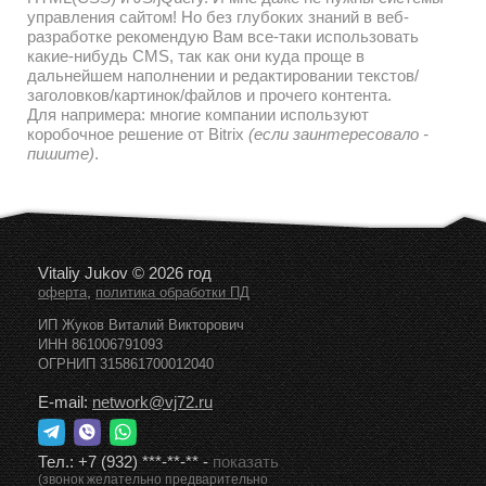
управления сайтом! Но без глубоких знаний в веб-
разработке рекомендую Вам все-таки использовать
какие-нибудь CMS, так как они куда проще в
дальнейшем наполнении и редактировании текстов/
заголовков/картинок/файлов и прочего контента.
Для напримера: многие компании используют
коробочное решение от Bitrix
(если заинтересовало -
пишите)
.
Vitaliy Jukov © 2026 год
,
оферта
политика обработки ПД
ИП Жуков Виталий Викторович
ИНН 861006791093
ОГРНИП 315861700012040
E-mail:
network@vj72.ru
Тел.:
+7 (932) ***-**-**
-
показать
(звонок желательно предварительно