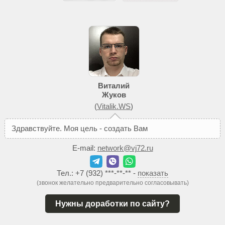
Виталий
Жуков
(
Vitalik.WS
)
З
д
р
а
в
с
т
в
у
й
т
е
.
М
о
я
ц
е
л
ь
-
с
о
з
д
а
т
ь
В
а
м
т
а
к
о
й
с
а
й
т
E-mail:
network@vj72.ru
Тел.:
+7 (932) ***-**-**
-
показать
(звонок желательно предварительно согласовывать)
Нужны доработки по сайту?