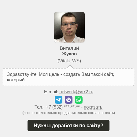
Виталий
Жуков
(
Vitalik.WS
)
З
д
р
а
в
с
т
в
у
й
т
е
.
М
о
я
ц
е
л
ь
-
с
о
з
д
а
т
ь
В
а
м
т
а
к
о
й
с
а
й
т
,
к
о
т
о
р
ы
й
п
о
м
о
ж
е
т
д
о
б
E-mail:
network@vj72.ru
Тел.:
+7 (932) ***-**-**
-
показать
(звонок желательно предварительно согласовывать)
Нужны доработки по сайту?