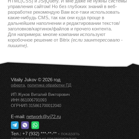
HTML(CSS) и JS/jQuery. И мне даже не нужны системы
управления сайтом! Но без глубоких знаний в веб-
разработке рекомендую Вам все-таки использовать
какие-нибудь CMS, так как они куда проще в
дальнейшем наполнении и редактировании текстов/
заголовков/картинок/файлов и прочего контента.
Для напримера: многие компании используют
коробочное решение от Bitrix
(если заинтересовало -
пишите)
.
Vitaliy Jukov © 2026 год
,
оферта
политика обработки ПД
ИП Жуков Виталий Викторович
ИНН 861006791093
ОГРНИП 315861700012040
E-mail:
network@vj72.ru
Тел.:
+7 (932) ***-**-**
-
показать
(звонок желательно предварительно