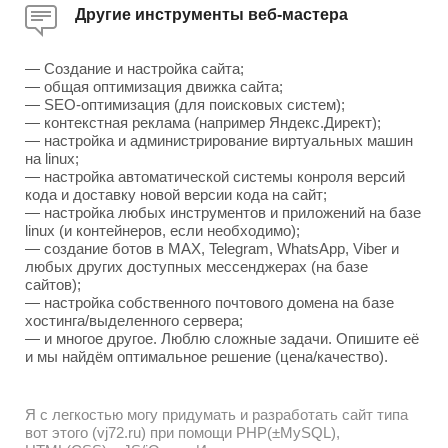
Другие инструменты веб-мастера
— Создание и настройка сайта;
— общая оптимизация движка сайта;
— SEO-оптимизация (для поисковых систем);
— контекстная реклама (например Яндекс.Директ);
— настройка и администрирование виртуальных машин
на linux;
— настройка автоматической системы конроля версий
кода и доставку новой версии кода на сайт;
— настройка любых инструментов и приложений на базе
linux (и контейнеров, если необходимо);
— создание ботов в MAX, Telegram, WhatsApp, Viber и
любых других доступных мессенджерах (на базе
сайтов);
— настройка собственного почтового домена на базе
хостинга/выделенного сервера;
— и многое другое. Люблю сложные задачи. Опишите её
и мы найдём оптимальное решение (цена/качество).
Я с легкостью могу придумать и разработать сайт типа
вот этого (vj72.ru) при помощи PHP(±MySQL),