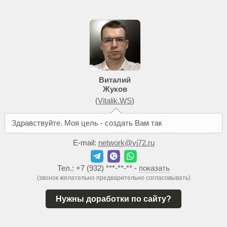
Виталий
Жуков
(
Vitalik.WS
)
З
д
р
а
в
с
т
в
у
й
т
е
.
М
о
я
ц
е
л
ь
-
с
о
з
д
а
т
ь
В
а
м
т
а
к
о
й
с
а
й
т
,
к
E-mail:
network@vj72.ru
Тел.:
+7 (932) ***-**-**
-
показать
(звонок желательно предварительно согласовывать)
Нужны доработки по сайту?