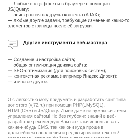
— Любые спецэффекты в браузере с помощью
JS/jQuery;
— асинхронная подгрузка контента (AJAX);
— любые другие задачи, требующие изменения каких-то
элементов страницы после её загрузки.
Другие инструменты веб-мастера
— Создание и настройка сайта;
— общая оптимизация движка сайта;
— SEO-оптимизация (для поисковых систем);
— контекстная реклама (например Яндекс.Директ);
— и многое другое.
Я с легкостью могу придумать и разработать сайт типа
вот этого (vj72.ru) при помощи PHP(±MySQL),
HTML(CSS) и JS/jQuery. И мне даже не нужны системы
управления сайтом! Но без глубоких знаний в веб-
разработке рекомендую Вам все-таки использовать
какие-нибудь CMS, так как они куда проще в
дальнейшем наполнении и редактировании текстов/