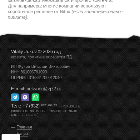
заголовков/картинок/файлов и прочего контента.
Для напримера: многие компании используют
коробочное решение от Bitrix
(если заинтересовало -
пишите)
.
Vitaliy Jukov © 2026 год
,
оферта
политика обработки ПД
ИП Жуков Виталий Викторович
ИНН 861006791093
ОГРНИП 315861700012040
E-mail:
network@vj72.ru
Тел.:
+7 (932) ***-**-**
-
показать
(звонок желательно предварительно
согласовывать)
Главная
Акции