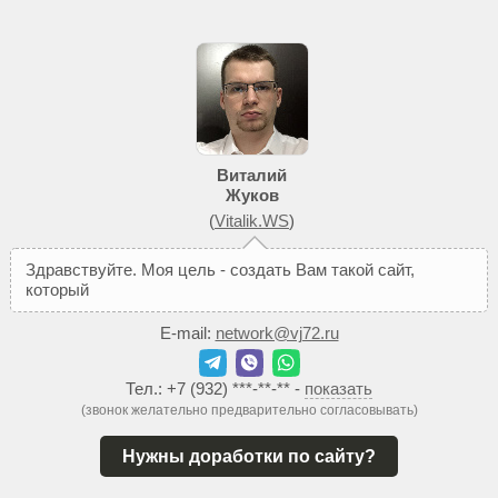
Виталий
Жуков
(
Vitalik.WS
)
З
д
р
а
в
с
т
в
у
й
т
е
.
М
о
я
ц
е
л
ь
-
с
о
з
д
а
т
ь
В
а
м
т
а
к
о
й
с
а
й
т
,
к
о
т
о
р
ы
й
п
о
м
о
ж
е
т
д
о
E-mail:
network@vj72.ru
Тел.:
+7 (932) ***-**-**
-
показать
(звонок желательно предварительно согласовывать)
Нужны доработки по сайту?