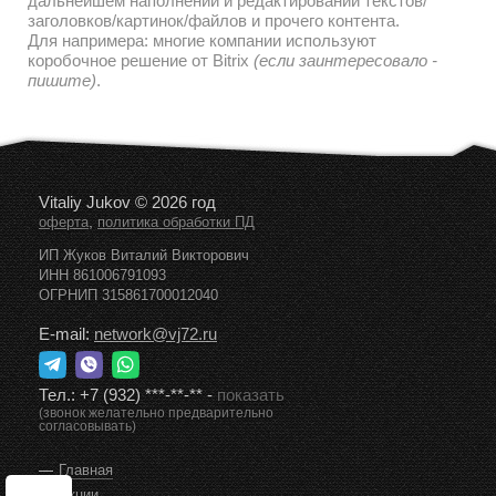
дальнейшем наполнении и редактировании текстов/
заголовков/картинок/файлов и прочего контента.
Для напримера: многие компании используют
коробочное решение от Bitrix
(если заинтересовало -
пишите)
.
Vitaliy Jukov © 2026 год
,
оферта
политика обработки ПД
ИП Жуков Виталий Викторович
ИНН 861006791093
ОГРНИП 315861700012040
E-mail:
network@vj72.ru
Тел.:
+7 (932) ***-**-**
-
показать
(звонок желательно предварительно
согласовывать)
Главная
Акции