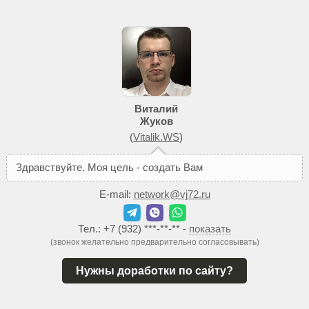
Виталий
Жуков
(
Vitalik.WS
)
З
д
р
а
в
с
т
в
у
й
т
е
.
М
о
я
ц
е
л
ь
-
с
о
з
д
а
т
ь
В
а
м
т
а
к
о
й
с
а
й
т
E-mail:
network@vj72.ru
Тел.:
+7 (932) ***-**-**
-
показать
(звонок желательно предварительно согласовывать)
Нужны доработки по сайту?