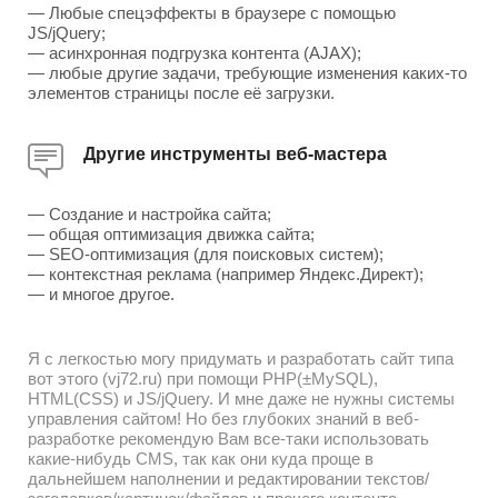
— Любые спецэффекты в браузере с помощью
JS/jQuery;
— асинхронная подгрузка контента (AJAX);
— любые другие задачи, требующие изменения каких-то
элементов страницы после её загрузки.
Другие инструменты веб-мастера
— Создание и настройка сайта;
— общая оптимизация движка сайта;
— SEO-оптимизация (для поисковых систем);
— контекстная реклама (например Яндекс.Директ);
— и многое другое.
Я с легкостью могу придумать и разработать сайт типа
вот этого (vj72.ru) при помощи PHP(±MySQL),
HTML(CSS) и JS/jQuery. И мне даже не нужны системы
управления сайтом! Но без глубоких знаний в веб-
разработке рекомендую Вам все-таки использовать
какие-нибудь CMS, так как они куда проще в
дальнейшем наполнении и редактировании текстов/