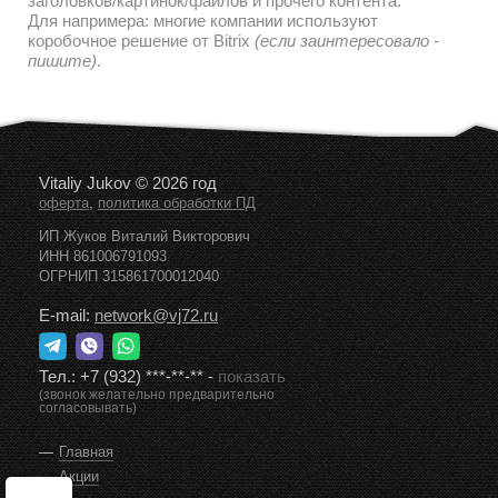
заголовков/картинок/файлов и прочего контента.
Для напримера: многие компании используют
коробочное решение от Bitrix
(если заинтересовало -
пишите)
.
Vitaliy Jukov © 2026 год
,
оферта
политика обработки ПД
ИП Жуков Виталий Викторович
ИНН 861006791093
ОГРНИП 315861700012040
E-mail:
network@vj72.ru
Тел.:
+7 (932) ***-**-**
-
показать
(звонок желательно предварительно
согласовывать)
Главная
Акции