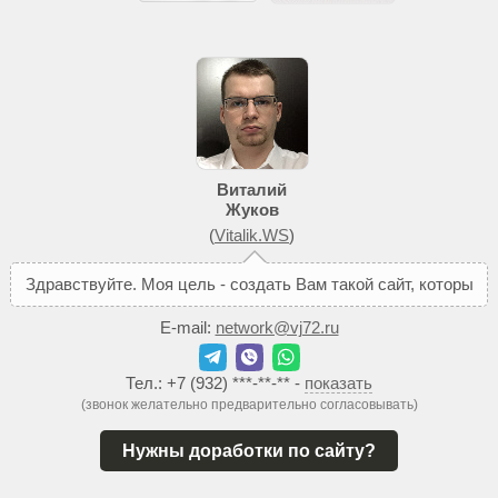
Виталий
Жуков
(
Vitalik.WS
)
З
д
р
а
в
с
т
в
у
й
т
е
.
М
о
я
ц
е
л
ь
-
с
о
з
д
а
т
ь
В
а
м
т
а
к
о
й
с
а
й
т
,
к
о
т
о
р
ы
й
п
о
м
о
ж
е
т
д
E-mail:
network@vj72.ru
Тел.:
+7 (932) ***-**-**
-
показать
(звонок желательно предварительно согласовывать)
Нужны доработки по сайту?