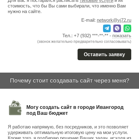
Для Вас я постарался расписать
типовые услуги
и их
стоимость, что бы Вы сами выбирали, что именно Вам
нужно на сайте.
E-mail:
network@vj72.ru
Тел.:
+7 (932) ***-**-**
-
показать
(звонок желательно предварительно согласовывать)
Оставить заявку
Почему стоит создавать сайт через меня?
Могу создать сайт в городе Ивангород
под Ваш бюджет
Я работаю напрямую, без посредников, и это позволяет
удерживать оптимальную итоговую цену на мои услуги.
Кроме того, я подбираю решение Ваших задач, исходя из