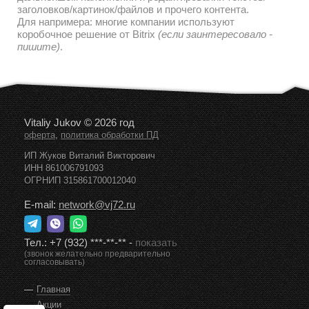
дальнейшем наполнении и редактировании текстов/
заголовков/картинок/файлов и прочего контента.
Для напримера: многие компании используют
коробочное решение от Bitrix
(если заинтересовало -
пишите)
.
Vitaliy Jukov © 2026 год
,
оферта
политика обработки ПД
ИП Жуков Виталий Викторович
ИНН 861006791093
ОГРНИП 315861700012040
E-mail:
network@vj72.ru
Тел.:
+7 (932) ***-**-**
-
показать
(звонок желательно предварительно
согласовывать)
Главная