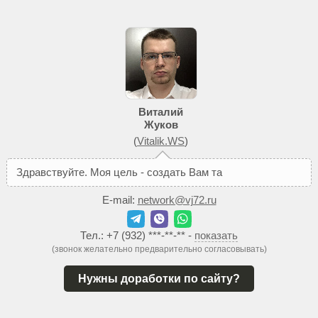
Виталий
Жуков
(
Vitalik.WS
)
З
д
р
а
в
с
т
в
у
й
т
е
.
М
о
я
ц
е
л
ь
-
с
о
з
д
а
т
ь
В
а
м
т
а
к
о
й
с
а
й
т
,
E-mail:
network@vj72.ru
Тел.:
+7 (932) ***-**-**
-
показать
(звонок желательно предварительно согласовывать)
Нужны доработки по сайту?