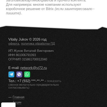
заголовков/картинок/файлов и прочего контента.
Для напримера: многие компании используют
коробочное решение от Bitrix
(если заинтересовало -
пишите)
.
Vitaliy Jukov © 2026 год
,
оферта
политика обработки ПД
ИП Жуков Виталий Викторович
ИНН 861006791093
ОГРНИП 315861700012040
E-mail:
network@vj72.ru
Тел.:
+7 (932) ***-**-**
-
показать
(звонок желательно предварительно
согласовывать)
Главная
Акции