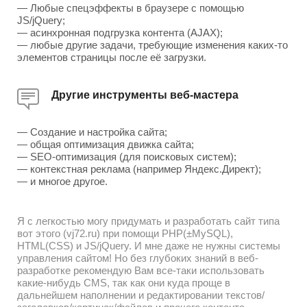
— Любые спецэффекты в браузере с помощью
JS/jQuery;
— асинхронная подгрузка контента (AJAX);
— любые другие задачи, требующие изменения каких-то
элементов страницы после её загрузки.
Другие инструменты веб-мастера
— Создание и настройка сайта;
— общая оптимизация движка сайта;
— SEO-оптимизация (для поисковых систем);
— контекстная реклама (например Яндекс.Директ);
— и многое другое.
Я с легкостью могу придумать и разработать сайт типа
вот этого (vj72.ru) при помощи PHP(±MySQL),
HTML(CSS) и JS/jQuery. И мне даже не нужны системы
управления сайтом! Но без глубоких знаний в веб-
разработке рекомендую Вам все-таки использовать
какие-нибудь CMS, так как они куда проще в
дальнейшем наполнении и редактировании текстов/