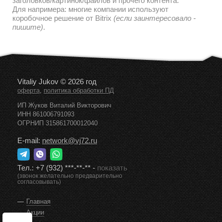
заголовков/картинок/файлов и прочего контента.
Для напримера: многие компании используют
коробочное решение от Bitrix
(если заинтересовало -
пишите)
.
Vitaliy Jukov © 2026 год
,
оферта
политика обработки ПД
ИП Жуков Виталий Викторович
ИНН 861006791093
ОГРНИП 315861700012040
E-mail:
network@vj72.ru
Тел.:
+7 (932) ***-**-**
-
показать
(звонок желательно предварительно
согласовывать)
Главная
Акции