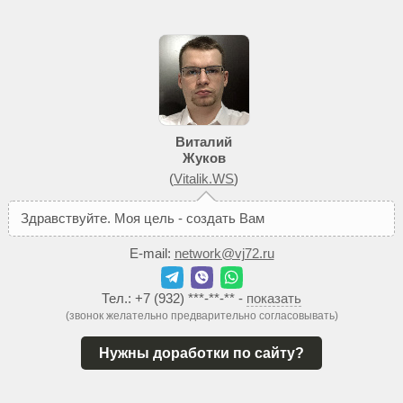
Виталий
Жуков
(
Vitalik.WS
)
З
д
р
а
в
с
т
в
у
й
т
е
.
М
о
я
ц
е
л
ь
-
с
о
з
д
а
т
ь
В
а
м
т
а
к
о
й
с
а
й
т
E-mail:
network@vj72.ru
Тел.:
+7 (932) ***-**-**
-
показать
(звонок желательно предварительно согласовывать)
Нужны доработки по сайту?