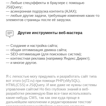
— Любые спецэффекты в браузере с помощью
JS/jQuery;
— асинхронная подгрузка контента (AJAX);
— любые другие задачи, требующие изменения каких-то
элементов страницы после её загрузки.
Другие инструменты веб-мастера
— Создание и настройка сайта;
— общая оптимизация движка сайта;
— SEO-оптимизация (для поисковых систем);
— контекстная реклама (например Яндекс.Директ);
— и многое другое.
Я с легкостью могу придумать и разработать сайт типа
вот этого (vj72.ru) при помощи PHP(±MySQL),
HTML(CSS) и JS/jQuery. И мне даже не нужны системы
управления сайтом! Но без глубоких знаний в веб-
разработке рекомендую Вам все-таки использовать
какие-нибудь CMS, так как они куда проще в
дальнейшем наполнении и редактировании текстов/