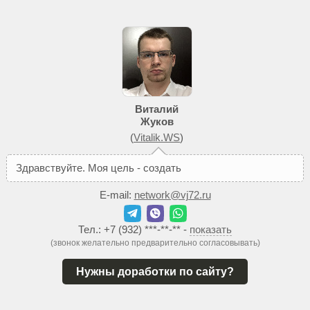
Виталий
Жуков
(
Vitalik.WS
)
З
д
р
а
в
с
т
в
у
й
т
е
.
М
о
я
ц
е
л
ь
-
с
о
з
д
а
т
ь
В
а
м
т
а
к
о
й
E-mail:
network@vj72.ru
Тел.:
+7 (932) ***-**-**
-
показать
(звонок желательно предварительно согласовывать)
Нужны доработки по сайту?