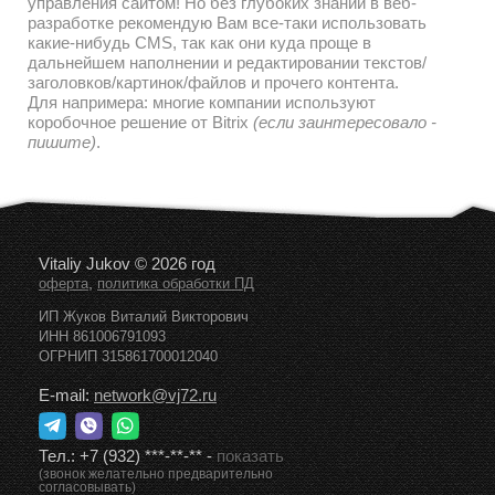
управления сайтом! Но без глубоких знаний в веб-
разработке рекомендую Вам все-таки использовать
какие-нибудь CMS, так как они куда проще в
дальнейшем наполнении и редактировании текстов/
заголовков/картинок/файлов и прочего контента.
Для напримера: многие компании используют
коробочное решение от Bitrix
(если заинтересовало -
пишите)
.
Vitaliy Jukov © 2026 год
,
оферта
политика обработки ПД
ИП Жуков Виталий Викторович
ИНН 861006791093
ОГРНИП 315861700012040
E-mail:
network@vj72.ru
Тел.:
+7 (932) ***-**-**
-
показать
(звонок желательно предварительно
согласовывать)