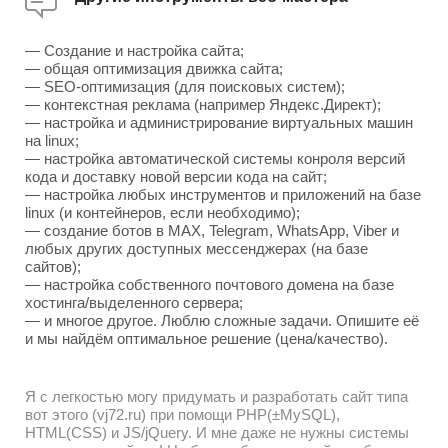
— Создание и настройка сайта;
— общая оптимизация движка сайта;
— SEO-оптимизация (для поисковых систем);
— контекстная реклама (например Яндекс.Директ);
— настройка и администрирование виртуальных машин
на linux;
— настройка автоматической системы конроля версий
кода и доставку новой версии кода на сайт;
— настройка любых инструментов и приложений на базе
linux (и контейнеров, если необходимо);
— создание ботов в MAX, Telegram, WhatsApp, Viber и
любых других доступных мессенджерах (на базе
сайтов);
— настройка собственного почтового домена на базе
хостинга/выделенного сервера;
— и многое другое. Люблю сложные задачи. Опишите её
и мы найдём оптимальное решение (цена/качество).
Я с легкостью могу придумать и разработать сайт типа
вот этого (vj72.ru) при помощи PHP(±MySQL),
HTML(CSS) и JS/jQuery. И мне даже не нужны системы