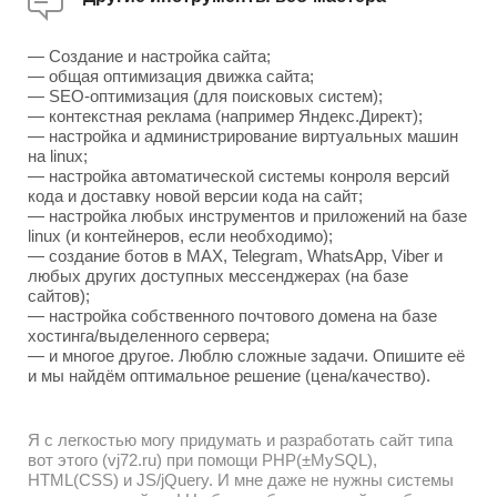
— Создание и настройка сайта;
— общая оптимизация движка сайта;
— SEO-оптимизация (для поисковых систем);
— контекстная реклама (например Яндекс.Директ);
— настройка и администрирование виртуальных машин
на linux;
— настройка автоматической системы конроля версий
кода и доставку новой версии кода на сайт;
— настройка любых инструментов и приложений на базе
linux (и контейнеров, если необходимо);
— создание ботов в MAX, Telegram, WhatsApp, Viber и
любых других доступных мессенджерах (на базе
сайтов);
— настройка собственного почтового домена на базе
хостинга/выделенного сервера;
— и многое другое. Люблю сложные задачи. Опишите её
и мы найдём оптимальное решение (цена/качество).
Я с легкостью могу придумать и разработать сайт типа
вот этого (vj72.ru) при помощи PHP(±MySQL),
HTML(CSS) и JS/jQuery. И мне даже не нужны системы