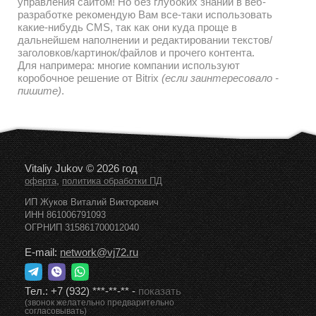
управления сайтом! Но без глубоких знаний в веб-
разработке рекомендую Вам все-таки использовать
какие-нибудь CMS, так как они куда проще в
дальнейшем наполнении и редактировании текстов/
заголовков/картинок/файлов и прочего контента.
Для напримера: многие компании используют
коробочное решение от Bitrix
(если заинтересовало -
пишите)
.
Vitaliy Jukov © 2026 год
,
оферта
политика обработки ПД
ИП Жуков Виталий Викторович
ИНН 861006791093
ОГРНИП 315861700012040
E-mail:
network@vj72.ru
Тел.:
+7 (932) ***-**-**
-
показать
(звонок желательно предварительно
согласовывать)