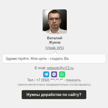
Виталий
Жуков
(
Vitalik.WS
)
З
д
р
а
в
с
т
в
у
й
т
е
.
М
о
я
ц
е
л
ь
-
с
о
з
д
а
т
ь
В
а
м
т
а
к
о
й
с
а
й
E-mail:
network@vj72.ru
Тел.:
+7 (932) ***-**-**
-
показать
(звонок желательно предварительно согласовывать)
Нужны доработки по сайту?