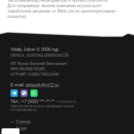
заголовков/картинок/файлов и прочего контента.
Для напримера: многие компании используют
коробочное решение от Bitrix
(если заинтересовало -
пишите)
.
Vitaliy Jukov © 2026 год
,
оферта
политика обработки ПД
ИП Жуков Виталий Викторович
ИНН 861006791093
ОГРНИП 315861700012040
E-mail:
network@vj72.ru
Тел.:
+7 (932) ***-**-**
-
показать
(звонок желательно предварительно
согласовывать)
Главная
Акции