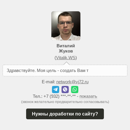
Виталий
Жуков
(
Vitalik.WS
)
З
д
р
а
в
с
т
в
у
й
т
е
.
М
о
я
ц
е
л
ь
-
с
о
з
д
а
т
ь
В
а
м
т
а
к
о
й
с
а
й
E-mail:
network@vj72.ru
Тел.:
+7 (932) ***-**-**
-
показать
(звонок желательно предварительно согласовывать)
Нужны доработки по сайту?