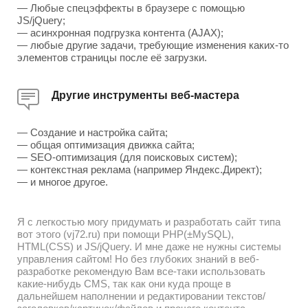
— Любые спецэффекты в браузере с помощью
JS/jQuery;
— асинхронная подгрузка контента (AJAX);
— любые другие задачи, требующие изменения каких-то
элементов страницы после её загрузки.
Другие инструменты веб-мастера
— Создание и настройка сайта;
— общая оптимизация движка сайта;
— SEO-оптимизация (для поисковых систем);
— контекстная реклама (например Яндекс.Директ);
— и многое другое.
Я с легкостью могу придумать и разработать сайт типа
вот этого (vj72.ru) при помощи PHP(±MySQL),
HTML(CSS) и JS/jQuery. И мне даже не нужны системы
управления сайтом! Но без глубоких знаний в веб-
разработке рекомендую Вам все-таки использовать
какие-нибудь CMS, так как они куда проще в
дальнейшем наполнении и редактировании текстов/