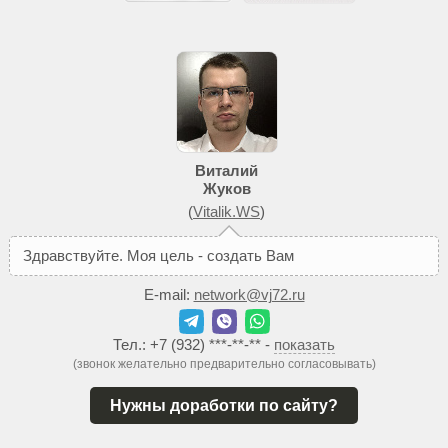
Виталий
Жуков
(
Vitalik.WS
)
З
д
р
а
в
с
т
в
у
й
т
е
.
М
о
я
ц
е
л
ь
-
с
о
з
д
а
т
ь
В
а
м
т
а
к
о
й
с
а
E-mail:
network@vj72.ru
Тел.:
+7 (932) ***-**-**
-
показать
(звонок желательно предварительно согласовывать)
Нужны доработки по сайту?