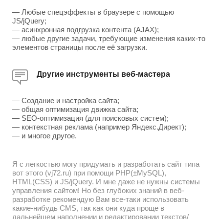
— Любые спецэффекты в браузере с помощью
JS/jQuery;
— асинхронная подгрузка контента (AJAX);
— любые другие задачи, требующие изменения каких-то
элементов страницы после её загрузки.
Другие инструменты веб-мастера
— Создание и настройка сайта;
— общая оптимизация движка сайта;
— SEO-оптимизация (для поисковых систем);
— контекстная реклама (например Яндекс.Директ);
— и многое другое.
Я с легкостью могу придумать и разработать сайт типа
вот этого (vj72.ru) при помощи PHP(±MySQL),
HTML(CSS) и JS/jQuery. И мне даже не нужны системы
управления сайтом! Но без глубоких знаний в веб-
разработке рекомендую Вам все-таки использовать
какие-нибудь CMS, так как они куда проще в
дальнейшем наполнении и редактировании текстов/