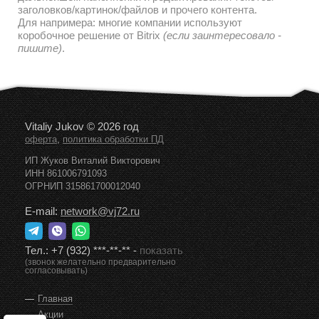
заголовков/картинок/файлов и прочего контента.
Для напримера: многие компании используют
коробочное решение от Bitrix
(если заинтересовало -
пишите)
.
Vitaliy Jukov © 2026 год
,
оферта
политика обработки ПД
ИП Жуков Виталий Викторович
ИНН 861006791093
ОГРНИП 315861700012040
E-mail:
network@vj72.ru
Тел.:
+7 (932) ***-**-**
-
показать
(звонок желательно предварительно
согласовывать)
Главная
Акции