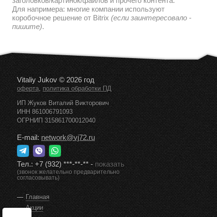
заголовков/картинок/файлов и прочего контента.
Для напримера: многие компании используют
коробочное решение от Bitrix
(если заинтересовало -
пишите)
.
Vitaliy Jukov © 2026 год
,
оферта
политика обработки ПД
ИП Жуков Виталий Викторович
ИНН 861006791093
ОГРНИП 315861700012040
E-mail:
network@vj72.ru
Тел.:
+7 (932) ***-**-**
-
показать
(звонок желательно предварительно
согласовывать)
Главная
Акции