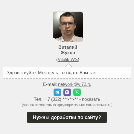
Виталий
Жуков
(
Vitalik.WS
)
З
д
р
а
в
с
т
в
у
й
т
е
.
М
о
я
ц
е
л
ь
-
с
о
з
д
а
т
ь
В
а
м
т
а
к
о
й
с
а
й
т
,
к
E-mail:
network@vj72.ru
Тел.:
+7 (932) ***-**-**
-
показать
(звонок желательно предварительно согласовывать)
Нужны доработки по сайту?