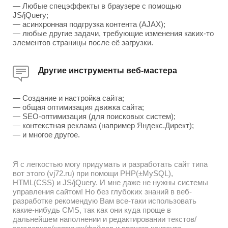
— Любые спецэффекты в браузере с помощью
JS/jQuery;
— асинхронная подгрузка контента (AJAX);
— любые другие задачи, требующие изменения каких-то
элементов страницы после её загрузки.
Другие инструменты веб-мастера
— Создание и настройка сайта;
— общая оптимизация движка сайта;
— SEO-оптимизация (для поисковых систем);
— контекстная реклама (например Яндекс.Директ);
— и многое другое.
Я с легкостью могу придумать и разработать сайт типа
вот этого (vj72.ru) при помощи PHP(±MySQL),
HTML(CSS) и JS/jQuery. И мне даже не нужны системы
управления сайтом! Но без глубоких знаний в веб-
разработке рекомендую Вам все-таки использовать
какие-нибудь CMS, так как они куда проще в
дальнейшем наполнении и редактировании текстов/