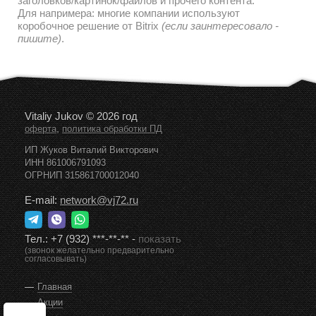
дальнейшем наполнении и редактировании текстов/
заголовков/картинок/файлов и прочего контента.
Для напримера: многие компании используют
коробочное решение от Bitrix
(если заинтересовало -
пишите)
.
Vitaliy Jukov © 2026 год
,
оферта
политика обработки ПД
ИП Жуков Виталий Викторович
ИНН 861006791093
ОГРНИП 315861700012040
E-mail:
network@vj72.ru
Тел.:
+7 (932) ***-**-**
-
показать
(звонок желательно предварительно
согласовывать)
Главная
Акции