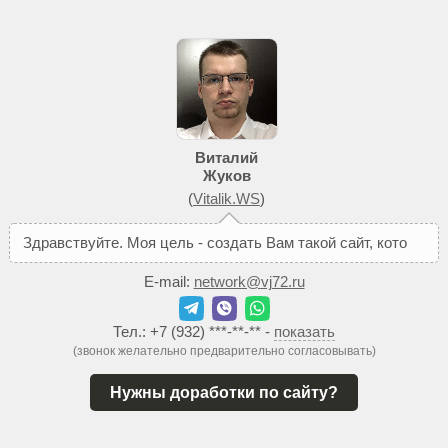
Виталий
Жуков
(
Vitalik.WS
)
З
д
р
а
в
с
т
в
у
й
т
е
.
М
о
я
ц
е
л
ь
-
с
о
з
д
а
т
ь
В
а
м
т
а
к
о
й
с
а
й
т
,
к
о
т
о
р
ы
й
п
о
м
о
ж
е
E-mail:
network@vj72.ru
Тел.:
+7 (932) ***-**-**
-
показать
(звонок желательно предварительно согласовывать)
Нужны доработки по сайту?