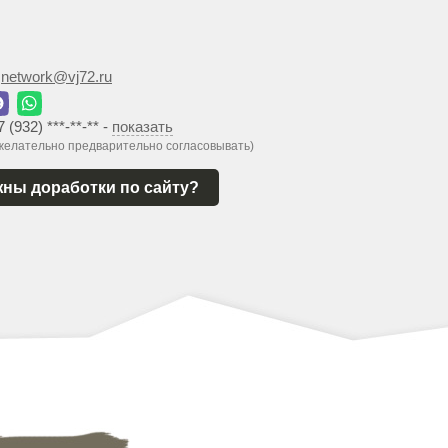
:
network@vj72.ru
7 (932) ***-**-**
-
показать
 желательно предварительно согласовывать)
ны доработки по сайту?