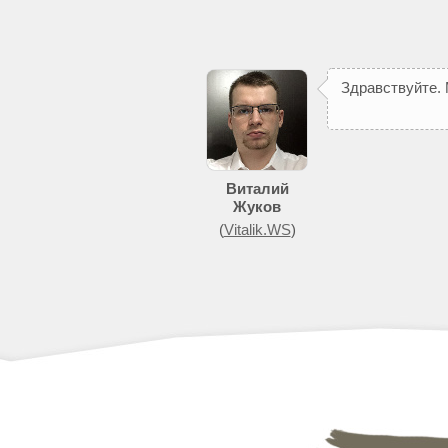
З
д
р
а
в
с
т
в
у
й
т
е
.
п
о
м
о
ж
е
т
д
о
б
и
Виталий
Жуков
(
Vitalik.WS
)