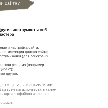
ии сайта?
Другие инструменты веб-
мастера
ние и настройка сайта;
 оптимизация движка сайта;
птимизация (для поисковых
;
кстная реклама (например
Директ);
гое другое.
, HTML(CSS) и JS/jQuery. И мне
ам все-таки использовать какие-
в/картинок/файлов и прочего
 пишите)
.