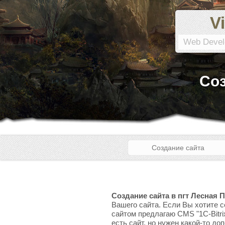
Vi
Web Devel
Соз
Создание сайта
Создание сайта в пгт Лесная 
Вашего сайта. Если Вы хотите с
сайтом предлагаю CMS "1C-Bitri
есть сайт, но нужен какой-то до