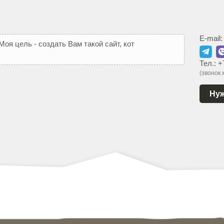
E-mail
М
о
я
ц
е
л
ь
-
с
о
з
д
а
т
ь
В
а
м
т
а
к
о
й
с
а
й
т
,
к
о
т
о
р
ы
й
Тел.:
+
(звонок
Нуж