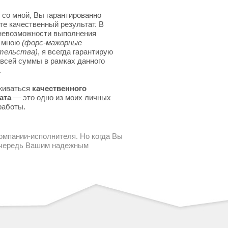
 со мной, Вы гарантированно
те качественный результат. В
невозможности выполнения
я мною
(форс-мажорные
тельства)
, я всегда гарантирую
 всей суммы в рамках данного
.
живаться
качественного
ата
— это одно из моих личных
работы.
компании-исполнителя. Но когда Вы
 очередь Вашим надежным