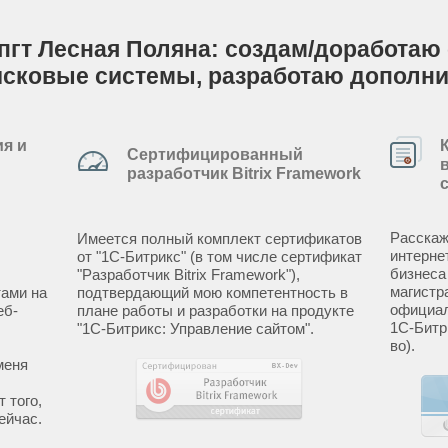
пгт Лесная Поляна: создам/доработаю с
исковые системы, разработаю дополн
я и
Сертифицированный
разработчик Bitrix Framework
Расскаж
Имеется полный комплект сертификатов
интерне
от "1С-Битрикс" (в том числе сертификат
бизнеса
"Разработчик Bitrix Framework"),
магистр
ами на
подтвердающий мою компетентность в
официал
еб-
плане работы и разработки на продукте
1С-Битр
"1С-Битрикс: Управление сайтом".
во).
меня
 того,
ейчас.