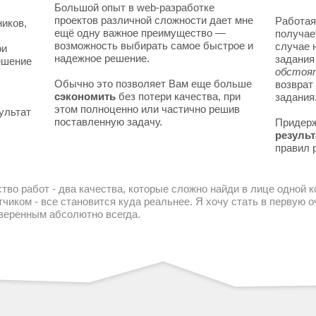
Большой опыт в web-разработке
проектов различной сложности дает мне
Работая
ников,
ещё одну важное преимущество —
получае
возможность выбирать самое быстрое и
случае 
ои
надежное решение.
задани
решение
обстоя
Обычно это позволяет Вам еще больше
возврат
сэкономить
без потери качества, при
задания
этом полноценно или частично решив
ультат
поставленную задачу.
Придер
результ
правил 
тво работ - два качества, которые сложно найди в лице одной 
чиком - все становится куда реальнее. Я хочу стать в первую
уверенным абсолютно всегда.