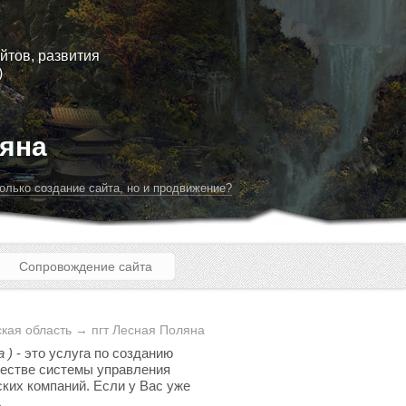
йтов, развития
)
ляна
олько создание сайта, но и продвижение?
Сопровождение сайта
кая область → пгт Лесная Поляна
 )
- это услуга по созданию
ачестве системы управления
ских компаний. Если у Вас уже
.