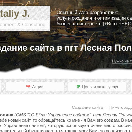
taliy J.
Опытный Web-разработчик:
услуги создания и оптимизации са
бизнеса в интернете (+Bitrix +SEO
opment & Consulting
дание сайта в пгт Лесная По
Нужно не т
Акции
Цены и заказ услуг
Создание сайта → Нижегородс
Поляна
(CMS "1C-Bitrix: Управление сайтом", пгт Лесная Поляна
ебе новый сайт, то обращайтесь ко мне - я Вам его создам. В к
x: Управление сайтом", которую используют очень много россий
полнительный функционал, то я так же могу Вам его реализовать