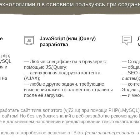
ехнологиями я в основном пользуюсь при создан
е
JavaScript (или jQuery)
разработка
 php;
MySQL
— Любые спецэффекты в браузере с
— Созда
ия и
помощью JS/jQuery;
— общая
— асинхронная подгрузка контента
— SEO-о
 на
(AJAX);
систем)
— любые другие задачи, требующие
— конте
изменения каких-то элементов страницы
Яндекс.
после её загрузки.
— и мно
работать сайт типа вот этого (vj72.ru) при помощи PHP(±MySQL)
сайтом! Но без глубоких знаний в веб-разработке рекомендую В
е в дальнейшем наполнении и редактировании текстов/заголовко
пользуют коробочное решение от Bitrix
(если заинтересовало -