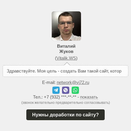
Виталий
Жуков
(
Vitalik.WS
)
З
д
р
а
в
с
т
в
у
й
т
е
.
М
о
я
ц
е
л
ь
-
с
о
з
д
а
т
ь
В
а
м
т
а
к
о
й
с
а
й
т
,
к
о
т
о
р
ы
й
п
о
м
о
ж
е
т
E-mail:
network@vj72.ru
Тел.:
+7 (932) ***-**-**
-
показать
(звонок желательно предварительно согласовывать)
Нужны доработки по сайту?