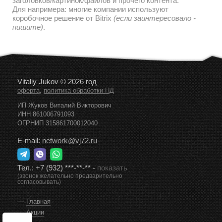
дальнейшем наполнении и редактировании текстов/
заголовков/картинок/файлов и прочего контента.
Для напримера: многие компании используют
коробочное решение от Bitrix
(если заинтересовало -
пишите)
.
Vitaliy Jukov © 2026 год
,
оферта
политика обработки ПД
ИП Жуков Виталий Викторович
ИНН 861006791093
ОГРНИП 315861700012040
E-mail:
network@vj72.ru
Тел.:
+7 (932) ***-**-**
-
показать
(звонок желательно предварительно
согласовывать)
Главная
Акции