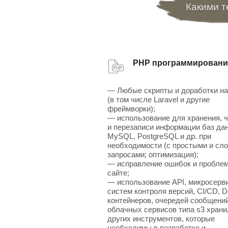
Какими т
PHP программировани
— Любые скрипты и доработки н
(в том числе Laravel и другие
фреймворки);
— использование для хранения, 
и перезаписи информации баз да
MySQL, PostgreSQL и др. при
необходимости (с простыми и сл
запросами; оптимизация);
— исправление ошибок и проблем
сайте;
— использование API, микросерв
систем контроля версий, CI/CD, D
контейнеров, очередей сообщений
облачных сервисов типа s3 хран
других инструментов, которые
необходимы в разработке и