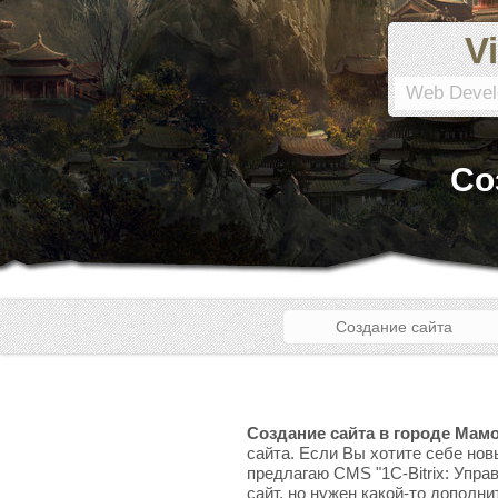
Vi
Web Devel
Со
Создание сайта
Создание сайта в городе Мам
сайта. Если Вы хотите себе нов
предлагаю CMS "1C-Bitrix: Упра
сайт, но нужен какой-то дополни