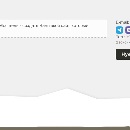
E-mail
М
о
я
ц
е
л
ь
-
с
о
з
д
а
т
ь
В
а
м
т
а
к
о
й
с
а
й
т
,
к
о
т
о
р
ы
й
ь
с
я
Тел.:
+
(звонок
Нуж