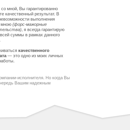
 со мной, Вы гарантированно
те качественный результат. В
невозможности выполнения
я мною
(форс-мажорные
тельства)
, я всегда гарантирую
 всей суммы в рамках данного
.
живаться
качественного
ата
— это одно из моих личных
работы.
компании-исполнителя. Но когда Вы
 очередь Вашим надежным