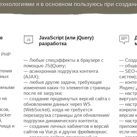
ехнологиями я в основном пользуюсь при создан
е
JavaScript (или jQuery)
разработка
а PHP
— Любые спецэффекты в браузере с
— Созда
помощью JS/jQuery;
— общая
чтения
— асинхронная подгрузка контента
— SEO-о
нных
(AJAX);
систем)
— любые другие задачи, требующие
— конте
ожными
изменения каких-то элементов страницы
Яндекс.
после её загрузки;
— настр
 на
— создание продвинутых версий сайта с
виртуал
обновлением данных через WS
— настр
исов,
(WebSocket), когда не требуется
конроля
ocker
перезагрузка страницы для обновления/
версии к
,
подгрузки динамического контента;
— настр
илища и
— создание личных кабинетов и версий
приложен
сайтов на Vue.js и других фреймворках;
если не