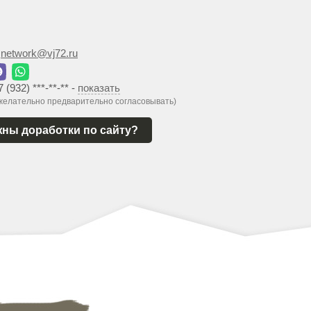
:
network@vj72.ru
7 (932) ***-**-**
-
показать
 желательно предварительно согласовывать)
ны доработки по сайту?