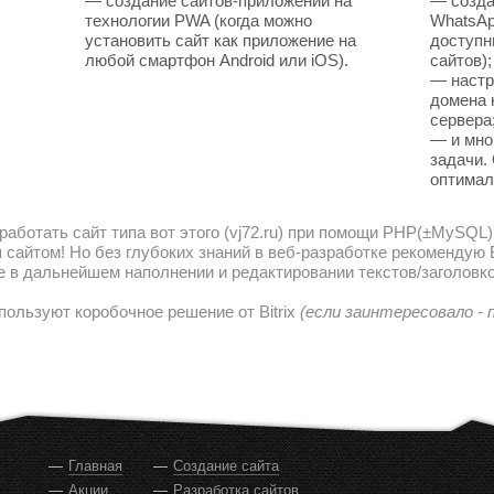
— создание сайтов-приложений на
— созда
технологии PWA (когда можно
WhatsAp
установить сайт как приложение на
доступн
любой смартфон Android или iOS).
сайтов);
— настр
домена 
сервера
— и мно
задачи.
оптимал
работать сайт типа вот этого (vj72.ru) при помощи PHP(±MySQL)
сайтом! Но без глубоких знаний в веб-разработке рекомендую В
е в дальнейшем наполнении и редактировании текстов/заголовко
пользуют коробочное решение от Bitrix
(если заинтересовало -
Главная
Создание сайта
Акции
Разработка сайтов