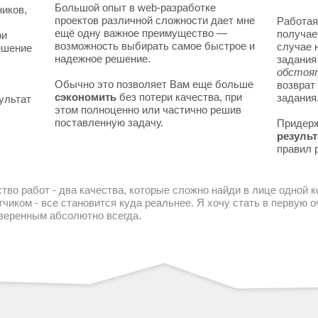
Большой опыт в web-разработке
ников,
проектов различной сложности дает мне
Работая
ещё одну важное преимущество —
получае
ои
возможность выбирать самое быстрое и
случае 
решение
надежное решение.
задани
обстоя
Обычно это позволяет Вам еще больше
возврат
сэкономить
без потери качества, при
задания
ультат
этом полноценно или частично решив
поставленную задачу.
Придер
результ
правил 
тво работ - два качества, которые сложно найди в лице одной 
чиком - все становится куда реальнее. Я хочу стать в первую
уверенным абсолютно всегда.