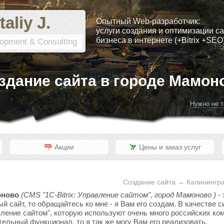
taliy J.
Опытный Web-разработчик:
услуги создания и оптимизации са
бизнеса в интернете (+Bitrix +SEO
opment & Consulting
здание сайта в городе Мамон
Нужно не т
Акции
Цены и заказ услуг
Создание сайта → Калинингр
оново
(CMS "1C-Bitrix: Управление сайтом", город Мамоново )
- 
ый сайт, то обращайтесь ко мне - я Вам его создам. В качестве
вление сайтом", которую используют очень много российских ком
тельный функционал, то я так же могу Вам его реализовать.