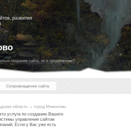
йтов, развития
)
ово
олько создание сайта, но и продвижение?
Сопровождение сайта
адская область → город Мамоново
это услуга по созданию Вашего
 системы управления сайтом
паний. Если у Вас уже есть