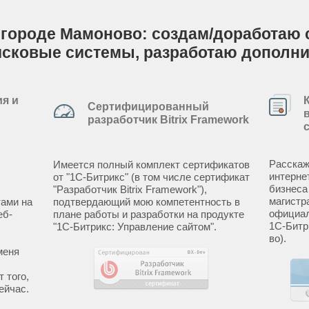
 городе Мамоново: создам/доработаю са
исковые системы, разработаю дополн
я и
Сертифицированный
разработчик Bitrix Framework
Расскаж
Имеется полный комплект сертификатов
интерне
от "1С-Битрикс" (в том числе сертификат
бизнеса
"Разработчик Bitrix Framework"),
магистр
ами на
подтвердающий мою компетентность в
официал
еб-
плане работы и разработки на продукте
1С-Битр
"1С-Битрикс: Управление сайтом".
во).
меня
 того,
ейчас.