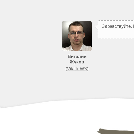
З
д
р
а
в
с
т
в
у
й
т
е
.
п
о
м
о
ж
е
т
д
о
б
и
т
Виталий
Жуков
(
Vitalik.WS
)