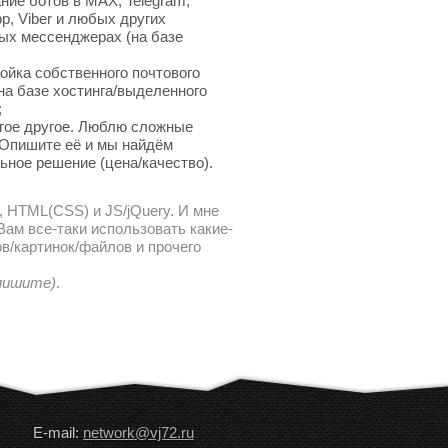
ние ботов в MAX, Telegram,
p, Viber и любых других
ых мессенджерах (на базе
ойка собственного почтового
на базе хостинга/выделенного
;
гое другое. Люблю сложные
 Опишите её и мы найдём
ьное решение (цена/качество).
, HTML(CSS) и JS/jQuery. И мне
ам все-таки использовать какие-
в/картинок/файлов и прочего
 пишите)
.
E-mail:
network@vj72.ru