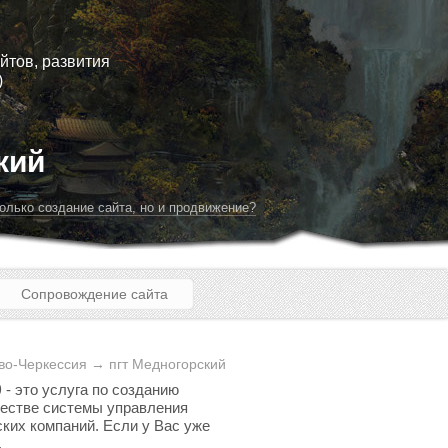
йтов, развития
)
кий
олько создание сайта, но и продвижение?
Сопровождение сайта
во-Черкессия → пгт Медногорский
)
- это услуга по созданию
ачестве системы управления
ских компаний. Если у Вас уже
.