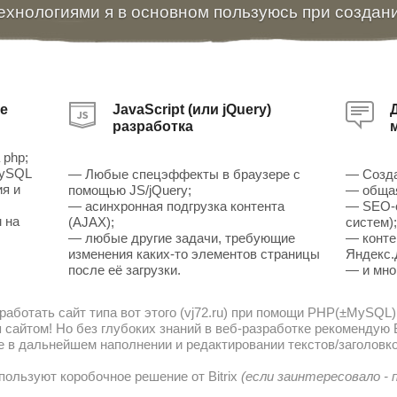
ехнологиями я в основном пользуюсь при создан
е
JavaScript (или jQuery)
разработка
 php;
MySQL
— Любые спецэффекты в браузере с
— Созда
ия и
помощью JS/jQuery;
— общая
— асинхронная подгрузка контента
— SEO-о
 на
(AJAX);
систем)
— любые другие задачи, требующие
— конте
изменения каких-то элементов страницы
Яндекс.
после её загрузки.
— и мно
работать сайт типа вот этого (vj72.ru) при помощи PHP(±MySQL)
сайтом! Но без глубоких знаний в веб-разработке рекомендую В
е в дальнейшем наполнении и редактировании текстов/заголовко
пользуют коробочное решение от Bitrix
(если заинтересовало -