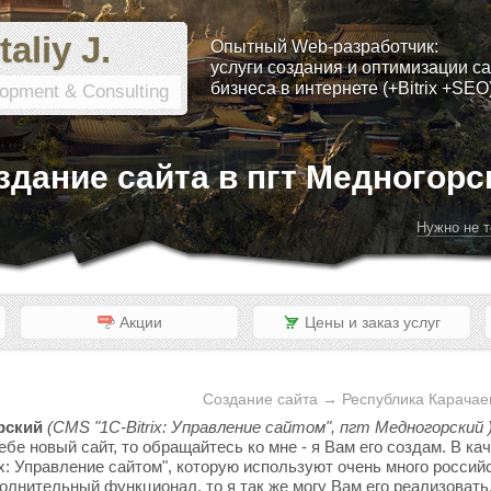
taliy J.
Опытный Web-разработчик:
услуги создания и оптимизации са
бизнеса в интернете (+Bitrix +SEO
opment & Consulting
здание сайта в пгт Медногорс
Нужно не т
Акции
Цены и заказ услуг
Создание сайта → Республика Карачае
рский
(CMS "1C-Bitrix: Управление сайтом", пгт Медногорский 
ебе новый сайт, то обращайтесь ко мне - я Вам его создам. В к
x: Управление сайтом", которую используют очень много россий
полнительный функционал, то я так же могу Вам его реализовать