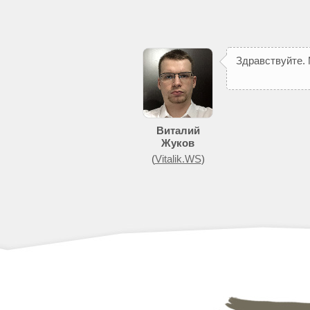
З
д
р
а
в
с
т
в
у
й
т
е
.
Виталий
Жуков
(
Vitalik.WS
)