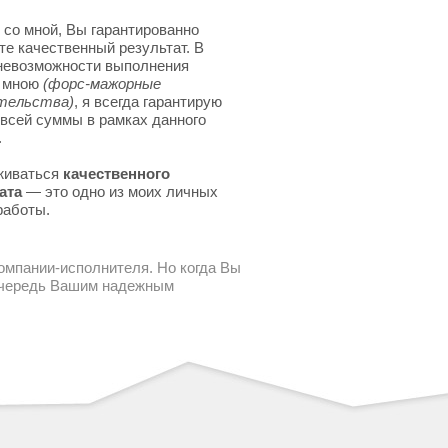
 со мной, Вы гарантированно
те качественный результат. В
невозможности выполнения
я мною
(форс-мажорные
тельства)
, я всегда гарантирую
 всей суммы в рамках данного
.
живаться
качественного
ата
— это одно из моих личных
работы.
компании-исполнителя. Но когда Вы
 очередь Вашим надежным