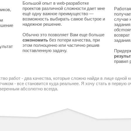
Большой опыт в web-разработке
проектов различной сложности дает мне
Работая
ников,
ещё одну важное преимущество —
получае
возможность выбирать самое быстрое и
случае 
ои
надежное решение.
задани
решение
обстоя
Обычно это позволяет Вам еще больше
возврат
сэкономить
без потери качества, при
задания
этом полноценно или частично решив
ультат
поставленную задачу.
Придер
результ
правил 
тво работ - два качества, которые сложно найди в лице одной 
чиком - все становится куда реальнее. Я хочу стать в первую
уверенным абсолютно всегда.