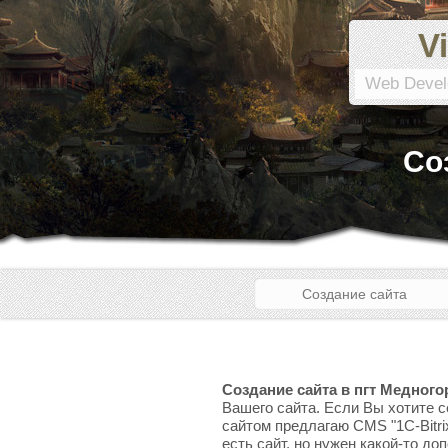
Vi
Web Devel
Со
Создание сайта
Создание сайта в пгт Медного
Вашего сайта. Если Вы хотите с
сайтом предлагаю CMS "1C-Bitri
есть сайт, но нужен какой-то до