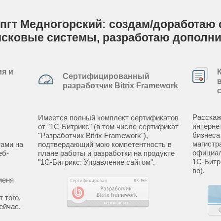
пгт Медногорский: создам/доработаю с
исковые системы, разработаю дополн
я и
Сертифицированный
разработчик Bitrix Framework
Расскаж
Имеется полный комплект сертификатов
интерне
от "1С-Битрикс" (в том числе сертификат
бизнеса
"Разработчик Bitrix Framework"),
магистр
ами на
подтвердающий мою компетентность в
официал
еб-
плане работы и разработки на продукте
1С-Битр
"1С-Битрикс: Управление сайтом".
во).
меня
 того,
ейчас.