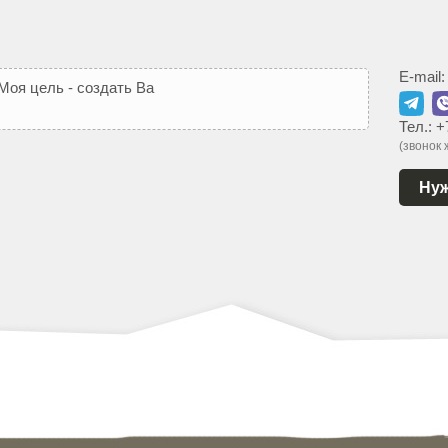
E-mail
М
о
я
ц
е
л
ь
-
с
о
з
д
а
т
ь
В
а
м
т
а
к
о
й
с
а
й
т
,
к
о
т
Тел.:
+
(звонок
Нуж