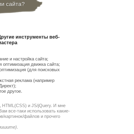
ии сайта?
Другие инструменты веб-
мастера
ние и настройка сайта;
 оптимизация движка сайта;
птимизация (для поисковых
;
кстная реклама (например
Директ);
гое другое.
, HTML(CSS) и JS/jQuery. И мне
ам все-таки использовать какие-
в/картинок/файлов и прочего
 пишите)
.