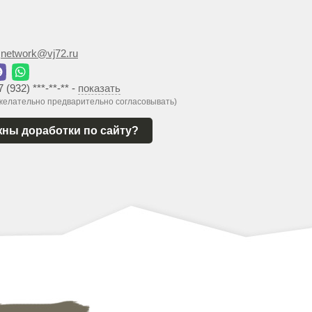
:
network@vj72.ru
7 (932) ***-**-**
-
показать
 желательно предварительно согласовывать)
ны доработки по сайту?