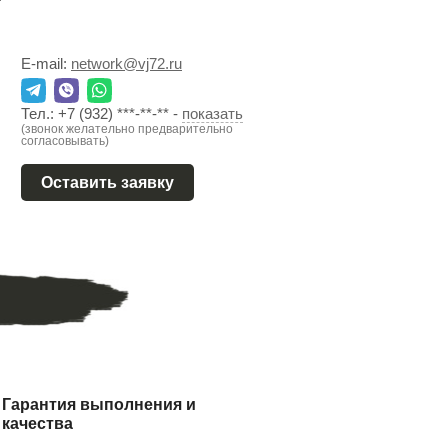
E-mail:
network@vj72.ru
Тел.:
+7 (932) ***-**-**
-
показать
(звонок желательно предварительно
согласовывать)
Оставить заявку
Гарантия выполнения и
качества