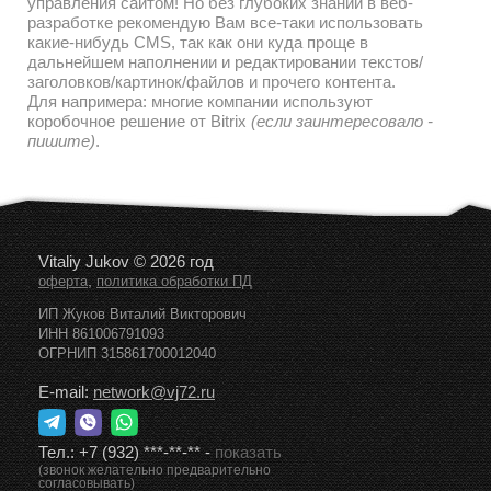
управления сайтом! Но без глубоких знаний в веб-
разработке рекомендую Вам все-таки использовать
какие-нибудь CMS, так как они куда проще в
дальнейшем наполнении и редактировании текстов/
заголовков/картинок/файлов и прочего контента.
Для напримера: многие компании используют
коробочное решение от Bitrix
(если заинтересовало -
пишите)
.
Vitaliy Jukov © 2026 год
,
оферта
политика обработки ПД
ИП Жуков Виталий Викторович
ИНН 861006791093
ОГРНИП 315861700012040
E-mail:
network@vj72.ru
Тел.:
+7 (932) ***-**-**
-
показать
(звонок желательно предварительно
согласовывать)