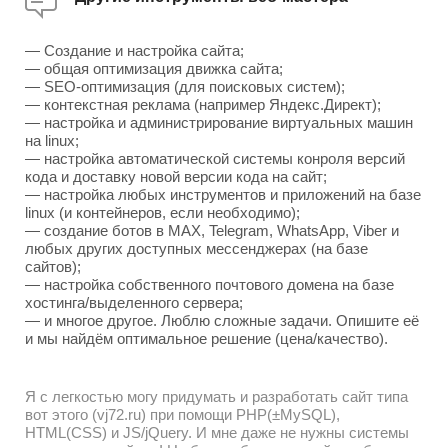
— Создание и настройка сайта;
— общая оптимизация движка сайта;
— SEO-оптимизация (для поисковых систем);
— контекстная реклама (например Яндекс.Директ);
— настройка и администрирование виртуальных машин
на linux;
— настройка автоматической системы конроля версий
кода и доставку новой версии кода на сайт;
— настройка любых инструментов и приложений на базе
linux (и контейнеров, если необходимо);
— создание ботов в MAX, Telegram, WhatsApp, Viber и
любых других доступных мессенджерах (на базе
сайтов);
— настройка собственного почтового домена на базе
хостинга/выделенного сервера;
— и многое другое. Люблю сложные задачи. Опишите её
и мы найдём оптимальное решение (цена/качество).
Я с легкостью могу придумать и разработать сайт типа
вот этого (vj72.ru) при помощи PHP(±MySQL),
HTML(CSS) и JS/jQuery. И мне даже не нужны системы