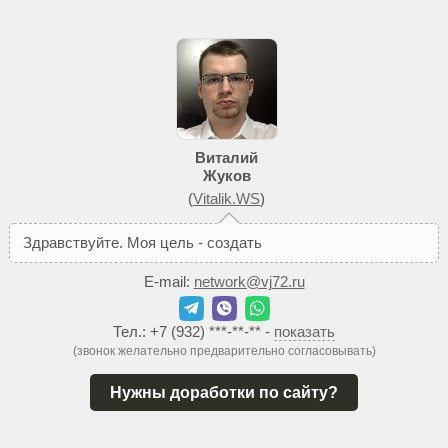
Виталий
Жуков
(
Vitalik.WS
)
З
д
р
а
в
с
т
в
у
й
т
е
.
М
о
я
ц
е
л
ь
-
с
о
з
д
а
т
ь
В
а
м
т
а
к
о
й
с
E-mail:
network@vj72.ru
Тел.:
+7 (932) ***-**-**
-
показать
(звонок желательно предварительно согласовывать)
Нужны доработки по сайту?