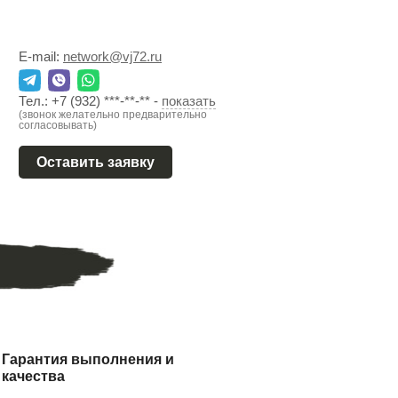
E-mail:
network@vj72.ru
Тел.:
+7 (932) ***-**-**
-
показать
(звонок желательно предварительно
согласовывать)
Оставить заявку
Гарантия выполнения и
качества