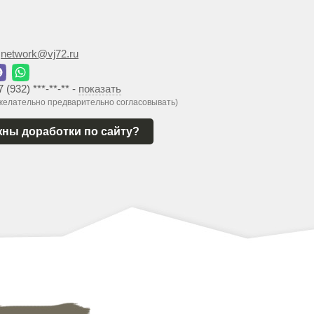
:
network@vj72.ru
7 (932) ***-**-**
-
показать
 желательно предварительно согласовывать)
ны доработки по сайту?