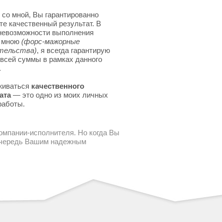
 со мной, Вы гарантированно
те качественный результат. В
невозможности выполнения
я мною
(форс-мажорные
тельства)
, я всегда гарантирую
 всей суммы в рамках данного
.
живаться
качественного
ата
— это одно из моих личных
работы.
компании-исполнителя. Но когда Вы
 очередь Вашим надежным