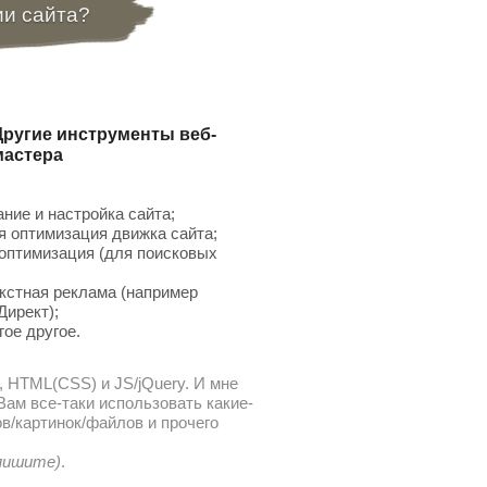
ии сайта?
Другие инструменты веб-
мастера
ние и настройка сайта;
 оптимизация движка сайта;
птимизация (для поисковых
;
кстная реклама (например
Директ);
гое другое.
, HTML(CSS) и JS/jQuery. И мне
ам все-таки использовать какие-
в/картинок/файлов и прочего
 пишите)
.