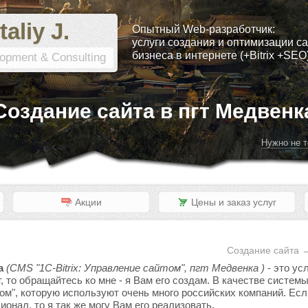
taliy J.
Опытный Web-разработчик:
услуги создания и оптимизации са
бизнеса в интернете (+Bitrix +SEO
opment & Consulting
Создание сайта в пгт Медвенк
Нужно не т
Акции
Цены и заказ услуг
Создание сайта →
а
(CMS "1C-Bitrix: Управление сайтом", пгт Медвенка )
- это ус
, то обращайтесь ко мне - я Вам его создам. В качестве систе
том", которую используют очень много российских компаний. Если
онал, то я так же могу Вам его реализовать.