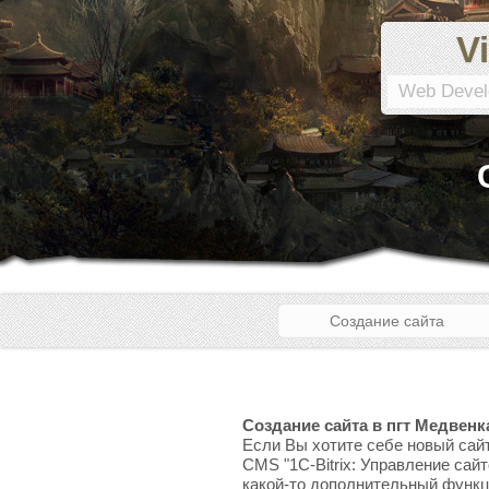
Vi
Web Devel
Создание сайта
Создание сайта в пгт Медвенк
Если Вы хотите себе новый сайт
CMS "1C-Bitrix: Управление сай
какой-то дополнительный функци