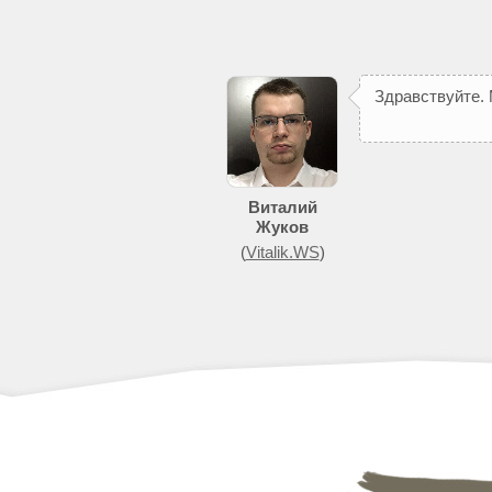
З
д
р
а
в
с
т
в
у
й
т
е
.
Виталий
Жуков
(
Vitalik.WS
)