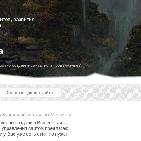
йтов, развития
)
а
олько создание сайта, но и продвижение?
Сопровождение сайта
 Курская область → пгт Медвенка
луга по созданию Вашего сайта.
мы управления сайтом предлагаю
 у Вас уже есть сайт, но нужен