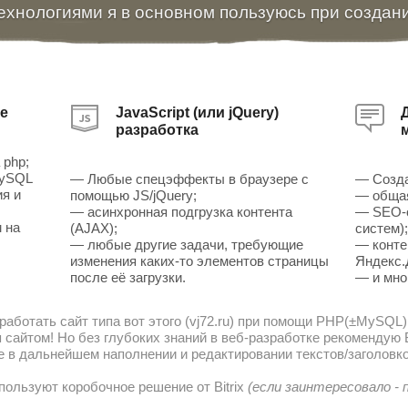
ехнологиями я в основном пользуюсь при создан
е
JavaScript (или jQuery)
разработка
 php;
MySQL
— Любые спецэффекты в браузере с
— Созда
ия и
помощью JS/jQuery;
— общая
— асинхронная подгрузка контента
— SEO-о
 на
(AJAX);
систем)
— любые другие задачи, требующие
— конте
изменения каких-то элементов страницы
Яндекс.
после её загрузки.
— и мно
работать сайт типа вот этого (vj72.ru) при помощи PHP(±MySQL)
сайтом! Но без глубоких знаний в веб-разработке рекомендую В
е в дальнейшем наполнении и редактировании текстов/заголовко
пользуют коробочное решение от Bitrix
(если заинтересовало -