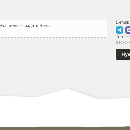
E-mail
М
о
я
ц
е
л
ь
-
с
о
з
д
а
т
ь
В
а
м
т
а
к
о
й
с
а
й
т
,
к
о
т
о
р
ы
Тел.:
+
(звонок
Нуж