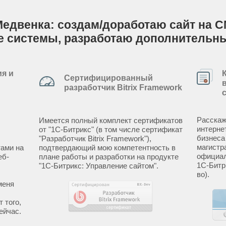
Медвенка: создам/доработаю сайт на C
е системы, разработаю дополнительн
я и
Сертифицированный
разработчик Bitrix Framework
Расскаж
Имеется полный комплект сертификатов
интерне
от "1С-Битрикс" (в том числе сертификат
бизнеса
"Разработчик Bitrix Framework"),
магистр
ами на
подтвердающий мою компетентность в
официал
еб-
плане работы и разработки на продукте
1С-Битр
"1С-Битрикс: Управление сайтом".
во).
меня
 того,
ейчас.