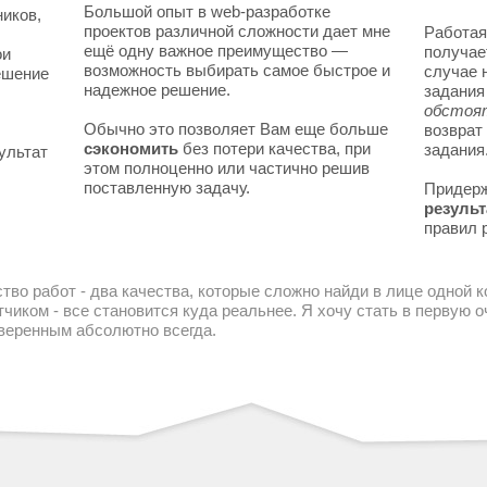
Большой опыт в web-разработке
ников,
проектов различной сложности дает мне
Работая
ещё одну важное преимущество —
получае
ои
возможность выбирать самое быстрое и
случае 
решение
надежное решение.
задани
обстоя
Обычно это позволяет Вам еще больше
возврат
сэкономить
без потери качества, при
задания
ультат
этом полноценно или частично решив
поставленную задачу.
Придер
результ
правил 
тво работ - два качества, которые сложно найди в лице одной 
чиком - все становится куда реальнее. Я хочу стать в первую
уверенным абсолютно всегда.