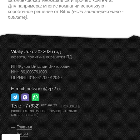
заголовков/картинок/файлов и прочего контента.
Для напримера: многие компании используют
коробочное решение от Bitrix
(если заинтересовало -
пишите)
.
Vitaliy Jukov © 2026 год
,
оферта
политика обработки ПД
ИП Жуков Виталий Викторович
ИНН 861006791093
ОГРНИП 315861700012040
E-mail:
network@vj72.ru
Тел.:
+7 (932) ***-**-**
-
показать
(звонок желательно предварительно
согласовывать)
Главная
Акции