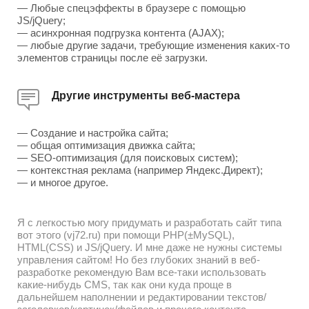
— Любые спецэффекты в браузере с помощью
JS/jQuery;
— асинхронная подгрузка контента (AJAX);
— любые другие задачи, требующие изменения каких-то
элементов страницы после её загрузки.
Другие инструменты веб-мастера
— Создание и настройка сайта;
— общая оптимизация движка сайта;
— SEO-оптимизация (для поисковых систем);
— контекстная реклама (например Яндекс.Директ);
— и многое другое.
Я с легкостью могу придумать и разработать сайт типа
вот этого (vj72.ru) при помощи PHP(±MySQL),
HTML(CSS) и JS/jQuery. И мне даже не нужны системы
управления сайтом! Но без глубоких знаний в веб-
разработке рекомендую Вам все-таки использовать
какие-нибудь CMS, так как они куда проще в
дальнейшем наполнении и редактировании текстов/