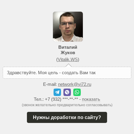
Виталий
Жуков
(
Vitalik.WS
)
З
д
р
а
в
с
т
в
у
й
т
е
.
М
о
я
ц
е
л
ь
-
с
о
з
д
а
т
ь
В
а
м
т
а
к
о
й
с
а
й
т
,
E-mail:
network@vj72.ru
Тел.:
+7 (932) ***-**-**
-
показать
(звонок желательно предварительно согласовывать)
Нужны доработки по сайту?