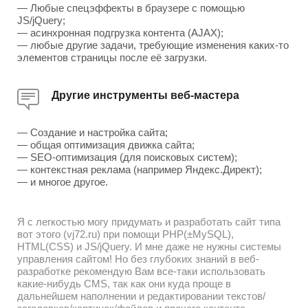
— Любые спецэффекты в браузере с помощью
JS/jQuery;
— асинхронная подгрузка контента (AJAX);
— любые другие задачи, требующие изменения каких-то
элементов страницы после её загрузки.
Другие инструменты веб-мастера
— Создание и настройка сайта;
— общая оптимизация движка сайта;
— SEO-оптимизация (для поисковых систем);
— контекстная реклама (например Яндекс.Директ);
— и многое другое.
Я с легкостью могу придумать и разработать сайт типа
вот этого (vj72.ru) при помощи PHP(±MySQL),
HTML(CSS) и JS/jQuery. И мне даже не нужны системы
управления сайтом! Но без глубоких знаний в веб-
разработке рекомендую Вам все-таки использовать
какие-нибудь CMS, так как они куда проще в
дальнейшем наполнении и редактировании текстов/