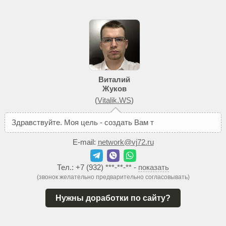
Виталий
Жуков
(
Vitalik.WS
)
З
д
р
а
в
с
т
в
у
й
т
е
.
М
о
я
ц
е
л
ь
-
с
о
з
д
а
т
ь
В
а
м
т
а
к
о
й
с
а
й
т
,
E-mail:
network@vj72.ru
Тел.:
+7 (932) ***-**-**
-
показать
(звонок желательно предварительно согласовывать)
Нужны доработки по сайту?