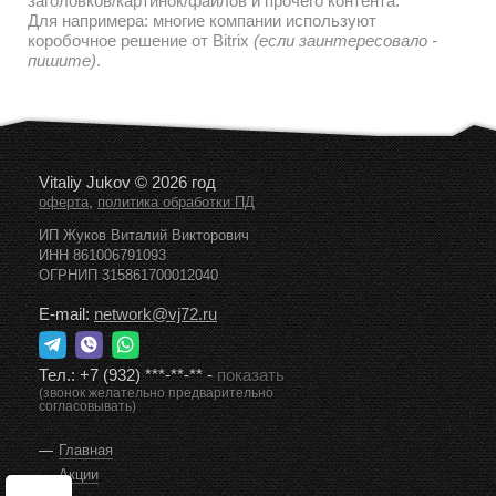
заголовков/картинок/файлов и прочего контента.
Для напримера: многие компании используют
коробочное решение от Bitrix
(если заинтересовало -
пишите)
.
Vitaliy Jukov © 2026 год
,
оферта
политика обработки ПД
ИП Жуков Виталий Викторович
ИНН 861006791093
ОГРНИП 315861700012040
E-mail:
network@vj72.ru
Тел.:
+7 (932) ***-**-**
-
показать
(звонок желательно предварительно
согласовывать)
Главная
Акции