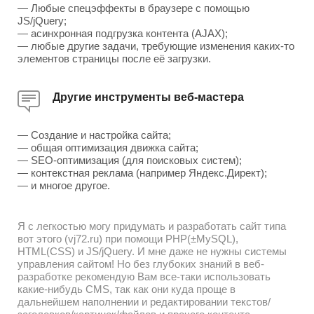
— Любые спецэффекты в браузере с помощью
JS/jQuery;
— асинхронная подгрузка контента (AJAX);
— любые другие задачи, требующие изменения каких-то
элементов страницы после её загрузки.
Другие инструменты веб-мастера
— Создание и настройка сайта;
— общая оптимизация движка сайта;
— SEO-оптимизация (для поисковых систем);
— контекстная реклама (например Яндекс.Директ);
— и многое другое.
Я с легкостью могу придумать и разработать сайт типа
вот этого (vj72.ru) при помощи PHP(±MySQL),
HTML(CSS) и JS/jQuery. И мне даже не нужны системы
управления сайтом! Но без глубоких знаний в веб-
разработке рекомендую Вам все-таки использовать
какие-нибудь CMS, так как они куда проще в
дальнейшем наполнении и редактировании текстов/