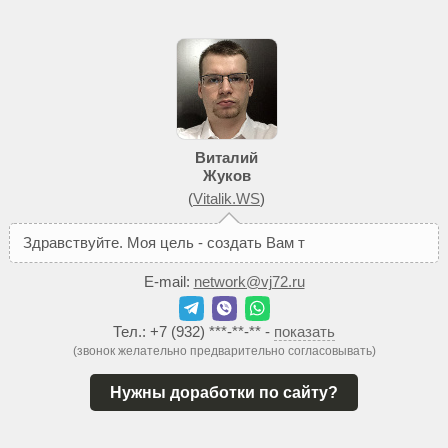
Виталий
Жуков
(
Vitalik.WS
)
З
д
р
а
в
с
т
в
у
й
т
е
.
М
о
я
ц
е
л
ь
-
с
о
з
д
а
т
ь
В
а
м
т
а
к
о
й
с
а
й
т
,
E-mail:
network@vj72.ru
Тел.:
+7 (932) ***-**-**
-
показать
(звонок желательно предварительно согласовывать)
Нужны доработки по сайту?