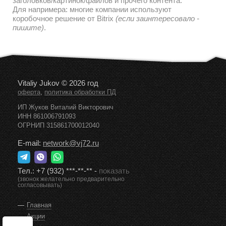
заголовков/картинок/файлов и прочего контента.
Для напримера: многие компании используют
коробочное решение от Bitrix
(если заинтересовало -
пишите)
.
Vitaliy Jukov © 2026 год
,
оферта
политика обработки ПД
ИП Жуков Виталий Викторович
ИНН 861006791093
ОГРНИП 315861700012040
E-mail:
network@vj72.ru
Тел.:
+7 (932) ***-**-**
-
показать
(звонок желательно предварительно
согласовывать)
Главная
Акции