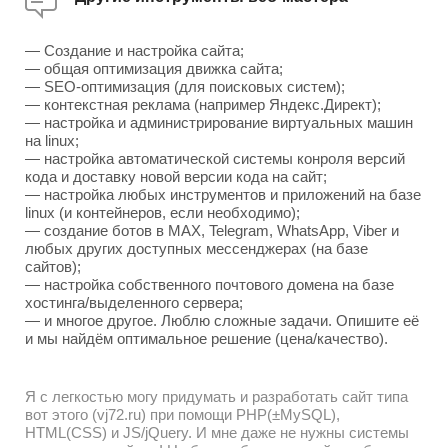
— Создание и настройка сайта;
— общая оптимизация движка сайта;
— SEO-оптимизация (для поисковых систем);
— контекстная реклама (например Яндекс.Директ);
— настройка и администрирование виртуальных машин
на linux;
— настройка автоматической системы конроля версий
кода и доставку новой версии кода на сайт;
— настройка любых инструментов и приложений на базе
linux (и контейнеров, если необходимо);
— создание ботов в MAX, Telegram, WhatsApp, Viber и
любых других доступных мессенджерах (на базе
сайтов);
— настройка собственного почтового домена на базе
хостинга/выделенного сервера;
— и многое другое. Люблю сложные задачи. Опишите её
и мы найдём оптимальное решение (цена/качество).
Я с легкостью могу придумать и разработать сайт типа
вот этого (vj72.ru) при помощи PHP(±MySQL),
HTML(CSS) и JS/jQuery. И мне даже не нужны системы