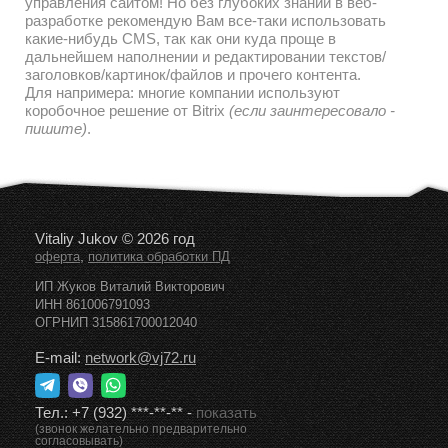
управления сайтом! Но без глубоких знаний в веб-
разработке рекомендую Вам все-таки использовать
какие-нибудь CMS, так как они куда проще в
дальнейшем наполнении и редактировании текстов/
заголовков/картинок/файлов и прочего контента.
Для напримера: многие компании используют
коробочное решение от Bitrix
(если заинтересовало -
пишите)
.
Vitaliy Jukov © 2026 год
,
оферта
политика обработки ПД
ИП Жуков Виталий Викторович
ИНН 861006791093
ОГРНИП 315861700012040
E-mail:
network@vj72.ru
Тел.:
+7 (932) ***-**-**
-
показать
(звонок желательно предварительно
согласовывать)