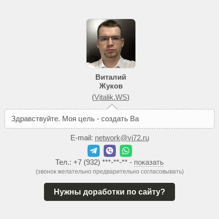
Виталий
Жуков
(
Vitalik.WS
)
З
д
р
а
в
с
т
в
у
й
т
е
.
М
о
я
ц
е
л
ь
-
с
о
з
д
а
т
ь
В
а
м
т
а
к
о
й
с
а
й
E-mail:
network@vj72.ru
Тел.:
+7 (932) ***-**-**
-
показать
(звонок желательно предварительно согласовывать)
Нужны доработки по сайту?