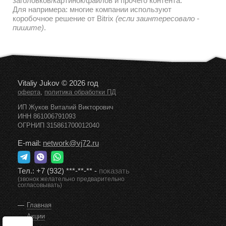
заголовков/картинок/файлов и прочего контента.
Для напримера: многие компании используют
коробочное решение от Bitrix
(если заинтересовало -
пишите)
.
Vitaliy Jukov © 2026 год
,
оферта
политика обработки ПД
ИП Жуков Виталий Викторович
ИНН 861006791093
ОГРНИП 315861700012040
E-mail:
network@vj72.ru
Тел.:
+7 (932) ***-**-**
-
показать
(звонок желательно предварительно
согласовывать)
Главная
Акции