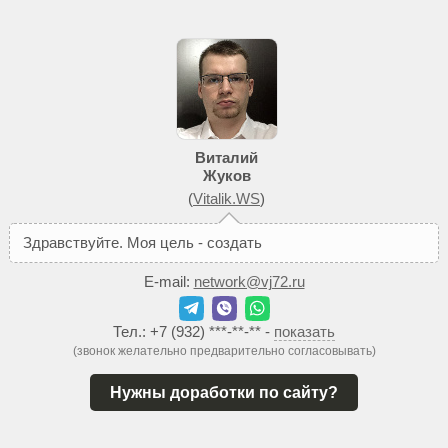
Виталий
Жуков
(
Vitalik.WS
)
З
д
р
а
в
с
т
в
у
й
т
е
.
М
о
я
ц
е
л
ь
-
с
о
з
д
а
т
ь
В
а
м
т
а
к
о
й
E-mail:
network@vj72.ru
Тел.:
+7 (932) ***-**-**
-
показать
(звонок желательно предварительно согласовывать)
Нужны доработки по сайту?