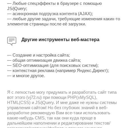
— Любые спецэффекты в браузере с помощью
JS/jQuery;
— асинхронная подгрузка контента (AJAX);
— любые другие задачи, требующие изменения каких-то
элементов страницы после её загрузки.
Другие инструменты веб-мастера
— Создание и настройка сайта;
— общая оптимизация движка сайта;
— SEO-оптимизация (для поисковых систем);
— контекстная реклама (например Яндекс.Директ);
— и многое другое.
Я с легкостью могу придумать и разработать сайт типа
вот этого (vj72.ru) при помощи PHP(±MySQL),
HTML(CSS) и JS/jQuery. И мне даже не нужны системы
управления сайтом! Но без глубоких знаний в веб-
разработке рекомендую Вам все-таки использовать
какие-нибудь CMS, так как они куда проще в
дальнейшем наполнении и редактировании текстов/