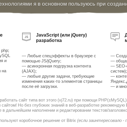
ехнологиями я в основном пользуюсь при создан
е
JavaScript (или jQuery)
разработка
 php;
MySQL
— Любые спецэффекты в браузере с
— Созда
ия и
помощью JS/jQuery;
— общая
— асинхронная подгрузка контента
— SEO-о
 на
(AJAX);
систем)
— любые другие задачи, требующие
— конте
изменения каких-то элементов страницы
Яндекс.
после её загрузки.
— и мно
работать сайт типа вот этого (vj72.ru) при помощи PHP(±MySQL)
сайтом! Но без глубоких знаний в веб-разработке рекомендую В
е в дальнейшем наполнении и редактировании текстов/заголовко
пользуют коробочное решение от Bitrix
(если заинтересовало -