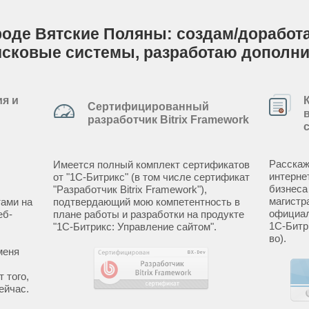
роде Вятские Поляны: создам/доработаю
исковые системы, разработаю дополн
я и
Сертифицированный
разработчик Bitrix Framework
Расскаж
Имеется полный комплект сертификатов
интерне
от "1С-Битрикс" (в том числе сертификат
бизнеса
"Разработчик Bitrix Framework"),
магистр
ами на
подтвердающий мою компетентность в
официал
еб-
плане работы и разработки на продукте
1С-Битр
"1С-Битрикс: Управление сайтом".
во).
меня
 того,
ейчас.