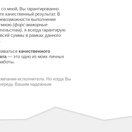
 со мной, Вы гарантированно
те качественный результат. В
невозможности выполнения
я мною
(форс-мажорные
тельства)
, я всегда гарантирую
 всей суммы в рамках данного
.
живаться
качественного
ата
— это одно из моих личных
работы.
компании-исполнителя. Но когда Вы
 очередь Вашим надежным