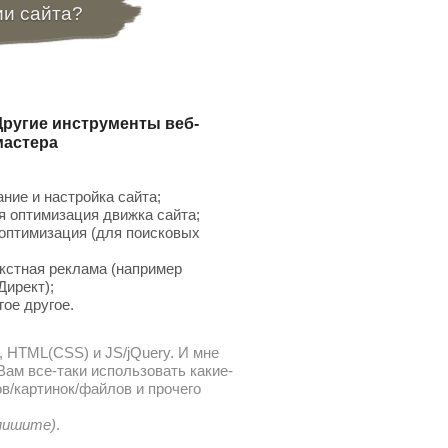
ии сайта?
Другие инструменты веб-
мастера
ние и настройка сайта;
 оптимизация движка сайта;
птимизация (для поисковых
;
кстная реклама (например
Директ);
гое другое.
, HTML(CSS) и JS/jQuery. И мне
ам все-таки использовать какие-
в/картинок/файлов и прочего
 пишите)
.