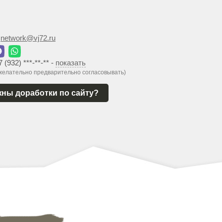
:
network@vj72.ru
7 (932) ***-**-**
-
показать
 желательно предварительно согласовывать)
ны доработки по сайту?