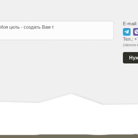
E-mail
М
о
я
ц
е
л
ь
-
с
о
з
д
а
т
ь
В
а
м
т
а
к
о
й
с
а
й
т
,
к
о
т
о
р
ы
Тел.:
+
(звонок
Нуж