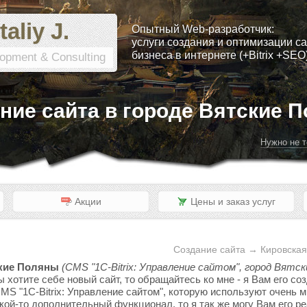
taliy J.
Опытный Web-разработчик:
услуги создания и оптимизации са
бизнеса в интернете (+Bitrix +SEO
opment & Consulting
ние сайта в городе Вятские 
Нужно не т
Акции
Цены и заказ услуг
Создание сайта → Кировская
ские Поляны
(CMS "1C-Bitrix: Управление сайтом", город Вятск
 хотите себе новый сайт, то обращайтесь ко мне - я Вам его со
S "1C-Bitrix: Управление сайтом", которую используют очень м
акой-то дополнительный функционал, то я так же могу Вам его р