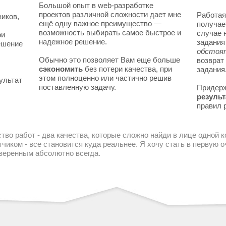
Большой опыт в web-разработке
проектов различной сложности дает мне
Работая
ников,
ещё одну важное преимущество —
получае
возможность выбирать самое быстрое и
случае 
ои
надежное решение.
задани
решение
обстоя
Обычно это позволяет Вам еще больше
возврат
сэкономить
без потери качества, при
задания
этом полноценно или частично решив
ультат
поставленную задачу.
Придер
результ
правил 
тво работ - два качества, которые сложно найди в лице одной 
чиком - все становится куда реальнее. Я хочу стать в первую
уверенным абсолютно всегда.