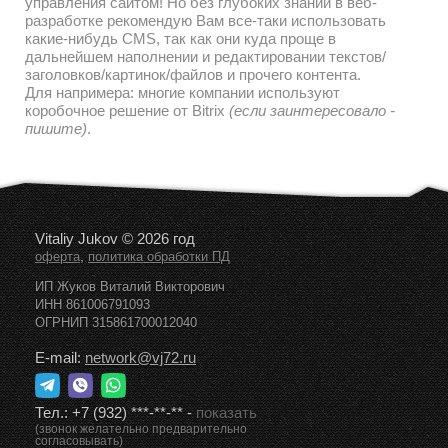
управления сайтом! Но без глубоких знаний в веб-
разработке рекомендую Вам все-таки использовать
какие-нибудь CMS, так как они куда проще в
дальнейшем наполнении и редактировании текстов/
заголовков/картинок/файлов и прочего контента.
Для напримера: многие компании используют
коробочное решение от Bitrix
(если заинтересовало -
пишите)
.
Vitaliy Jukov © 2026 год
,
оферта
политика обработки ПД
ИП Жуков Виталий Викторович
ИНН 861006791093
ОГРНИП 315861700012040
E-mail:
network@vj72.ru
Тел.:
+7 (932) ***-**-**
-
показать
(звонок желательно предварительно
согласовывать)