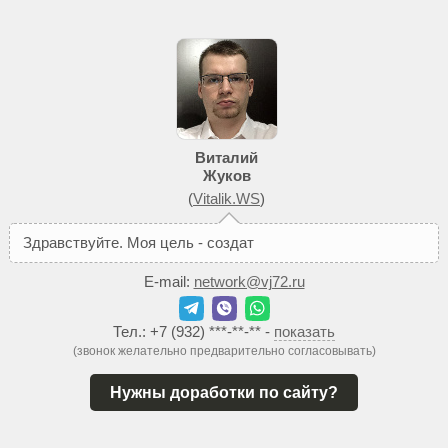
Виталий
Жуков
(
Vitalik.WS
)
З
д
р
а
в
с
т
в
у
й
т
е
.
М
о
я
ц
е
л
ь
-
с
о
з
д
а
т
ь
В
а
м
т
а
к
о
й
E-mail:
network@vj72.ru
Тел.:
+7 (932) ***-**-**
-
показать
(звонок желательно предварительно согласовывать)
Нужны доработки по сайту?