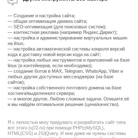
— Создание и настройка сайта;
— общая оптимизация движка сайта;
— SEO-оптимизация (для поисковых систем);
— контекстная реклама (например Яндекс.Директ);
— настройка и администрирование виртуальных машин
на linux;
— настройка автоматической системы конроля версий
кода и доставку новой версии кода на сайт;
— настройка любых инструментов и приложений на базе
linux (и контейнеров, если необходимо);
— создание ботов в MAX, Telegram, WhatsApp, Viber и
любых других доступных мессенджерах (на базе
сайтов);
— настройка собственного почтового домена на базе
хостинга/выделенного сервера;
— и многое другое. Люблю сложные задачи. Опишите её
и мы найдём оптимальное решение (цена/качество).
Я с легкостью могу придумать и разработать сайт типа
вот этого (vj72.ru) при помощи PHP(±MySQL),
HTML(CSS) и JS/jQuery. И мне даже не нужны системы