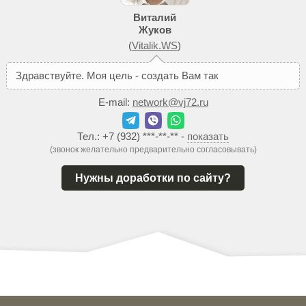
Виталий
Жуков
(
Vitalik.WS
)
З
д
р
а
в
с
т
в
у
й
т
е
.
М
о
я
ц
е
л
ь
-
с
о
з
д
а
т
ь
В
а
м
т
а
к
о
й
с
а
й
т
,
к
E-mail:
network@vj72.ru
Тел.:
+7 (932) ***-**-**
-
показать
(звонок желательно предварительно согласовывать)
Нужны доработки по сайту?