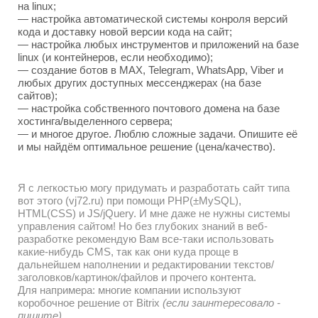
на linux;
— настройка автоматической системы конроля версий
кода и доставку новой версии кода на сайт;
— настройка любых инструментов и приложений на базе
linux (и контейнеров, если необходимо);
— создание ботов в MAX, Telegram, WhatsApp, Viber и
любых других доступных мессенджерах (на базе
сайтов);
— настройка собственного почтового домена на базе
хостинга/выделенного сервера;
— и многое другое. Люблю сложные задачи. Опишите её
и мы найдём оптимальное решение (цена/качество).
Я с легкостью могу придумать и разработать сайт типа
вот этого (vj72.ru) при помощи PHP(±MySQL),
HTML(CSS) и JS/jQuery. И мне даже не нужны системы
управления сайтом! Но без глубоких знаний в веб-
разработке рекомендую Вам все-таки использовать
какие-нибудь CMS, так как они куда проще в
дальнейшем наполнении и редактировании текстов/
заголовков/картинок/файлов и прочего контента.
Для напримера: многие компании используют
коробочное решение от Bitrix
(если заинтересовало -
пишите)
.