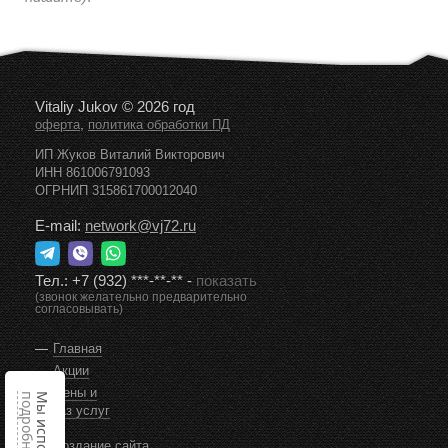
Vitaliy Jukov © 2026 год
,
оферта
политика обработки ПД
ИП Жуков Виталий Викторович
ИНН 861006791093
ОГРНИП 315861700012040
E-mail:
network@vj72.ru
Тел.:
+7 (932) ***-**-**
-
показать
(звонок желательно предварительно
согласовывать)
Главная
Акции
Цены и
подробнее
заказ услуг
Создание сайта