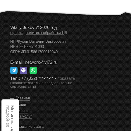
Vitaliy Jukov © 2026 год
,
оферта
политика обработки ПД
ИП Жуков Виталий Викторович
ИНН 861006791093
ОГРНИП 315861700012040
E-mail:
network@vj72.ru
Тел.:
+7 (932) ***-**-**
-
показать
(звонок желательно предварительно
согласовывать)
Главная
Акции
подробнее
Мы используем cookie,
Цены и
заказ услуг
Создание сайта