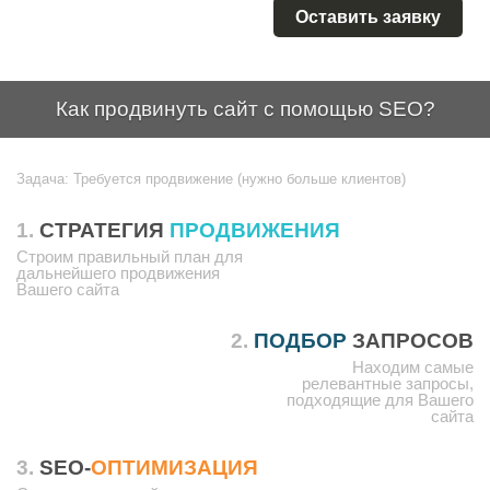
Оставить заявку
Как продвинуть сайт с помощью SEO?
Задача:
Требуется продвижение (нужно больше клиентов)
1.
СТРАТЕГИЯ
ПРОДВИЖЕНИЯ
Строим правильный план для
дальнейшего продвижения
Вашего сайта
2.
ПОДБОР
ЗАПРОСОВ
Находим самые
релевантные запросы,
подходящие для Вашего
сайта
3.
SEO-
ОПТИМИЗАЦИЯ