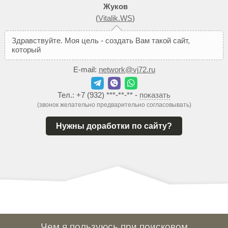
Жуков
(
Vitalik.WS
)
З
д
р
а
в
с
т
в
у
й
т
е
.
М
о
я
ц
е
л
ь
-
с
о
з
д
а
т
ь
В
а
м
т
а
к
о
й
с
а
й
т
,
к
о
т
о
р
ы
й
п
о
м
о
ж
е
т
д
о
б
и
E-mail:
network@vj72.ru
Тел.:
+7 (932) ***-**-**
-
показать
(звонок желательно предварительно согласовывать)
Нужны доработки по сайту?
Чем я пользуюсь при поисковом