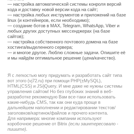
— настройка автоматической системы конроля версий
кода и доставку новой версии кода на сайт;
— настройка любых инструментов и приложений на базе
linux (и контейнеров, если необходимо);
— создание ботов в MAX, Telegram, WhatsApp, Viber и
любых других доступных мессенджерах (на базе
сайтов);
— настройка собственного почтового домена на базе
хостинга/выделенного сервера;
— и многое другое. Люблю сложные задачи. Опишите её
и мы найдём оптимальное решение (цена/качество).
Я с легкостью могу придумать и разработать сайт типа
вот этого (vj72.ru) при помощи PHP(±MySQL),
HTML(CSS) и JS/jQuery. И мне даже не нужны системы
управления сайтом! Но без глубоких знаний в веб-
разработке рекомендую Вам все-таки использовать
какие-нибудь CMS, так как они куда проще в
дальнейшем наполнении и редактировании текстов/
заголовков/картинок/файлов и прочего контента.
Для напримера: многие компании используют
коробочное решение от Bitrix
(если заинтересовало -
пишите)
.