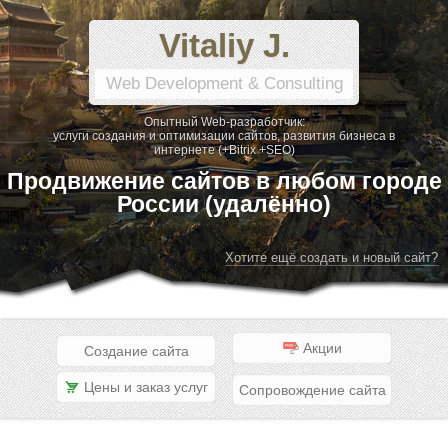
Vitaliy J.
Web Development & Consulting
Опытный Web-разработчик:
услуги создания и оптимизации сайтов, развития бизнеса в
интернете (+Bitrix +SEO)
Продвижение сайтов в любом городе
России (удалённо)
Хотите ещё создать и новый сайт?
Акции
Создание сайта
Цены и заказ услуг
Сопровождение сайта