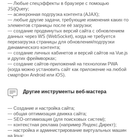
— Любые спецэффекты в браузере с помощью
JS/jQuery;
— асинхронная подгрузка контента (AJAX);
— любые другие задачи, требующие изменения каких-то
элементов страницы после её загрузки;
— создание продвинутых версий сайта с обновлением
данных через WS (WebSocket), когда не требуется
перезагрузка страницы для обновления/подгрузки
динамического контента;
— создание личных кабинетов и версий сайтов на Vue.js
и других фреймворках;
— создание сайтов-приложений на технологии PWA
(когда можно установить сайт как приложение на любой
смартфон Android или iOS).
Другие инструменты веб-мастера
— Создание и настройка сайта;
— общая оптимизация движка сайта;
— SEO-оптимизация (для поисковых систем);
— контекстная реклама (например Яндекс.Директ);
— настройка и администрирование виртуальных машин
на linux;