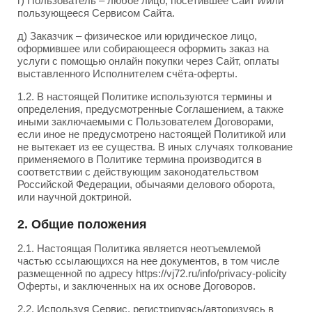
г) Пользователь – любое лицо, посетившее Сайт и/или
пользующееся Сервисом Сайта.
д) Заказчик – физическое или юридическое лицо,
оформившее или собирающееся оформить заказ на
услуги с помощью онлайн покупки через Сайт, оплаты
выставленного Исполнителем счёта-оферты.
1.2. В настоящей Политике используются термины и
определения, предусмотренные Соглашением, а также
иными заключаемыми с Пользователем Договорами,
если иное не предусмотрено настоящей Политикой или
не вытекает из ее существа. В иных случаях толкование
применяемого в Политике термина производится в
соответствии с действующим законодательством
Российской Федерации, обычаями делового оборота,
или научной доктриной.
2. Общие положения
2.1. Настоящая Политика является неотъемлемой
частью ссылающихся на нее документов, в том числе
размещенной по адресу https://vj72.ru/info/privacy-policity
Оферты, и заключенных на их основе Договоров.
2.2. Используя Сервис, регистрируясь/авторизуясь в