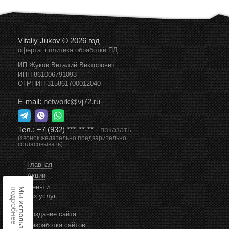
Vitaliy Jukov © 2026 год
,
оферта
политика обработки ПД
ИП Жуков Виталий Викторович
ИНН 861006791093
ОГРНИП 315861700012040
E-mail:
network@vj72.ru
Тел.:
+7 (932) ***-**-**
-
показать
(звонок желательно предварительно
согласовывать)
Главная
Акции
Цены и
подробнее
Мы используем cookie,
заказ услуг
Создание сайта
Разработка сайтов