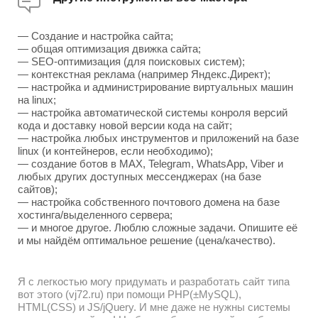
— Создание и настройка сайта;
— общая оптимизация движка сайта;
— SEO-оптимизация (для поисковых систем);
— контекстная реклама (например Яндекс.Директ);
— настройка и администрирование виртуальных машин
на linux;
— настройка автоматической системы конроля версий
кода и доставку новой версии кода на сайт;
— настройка любых инструментов и приложений на базе
linux (и контейнеров, если необходимо);
— создание ботов в MAX, Telegram, WhatsApp, Viber и
любых других доступных мессенджерах (на базе
сайтов);
— настройка собственного почтового домена на базе
хостинга/выделенного сервера;
— и многое другое. Люблю сложные задачи. Опишите её
и мы найдём оптимальное решение (цена/качество).
Я с легкостью могу придумать и разработать сайт типа
вот этого (vj72.ru) при помощи PHP(±MySQL),
HTML(CSS) и JS/jQuery. И мне даже не нужны системы