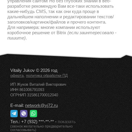
управления сайтом! Но без глубоких знаний в веб-
разработке рекомендую Вам все-таки использовать
какие-нибудь CMS, так как они куда проще в
дальнейшем наполнении и редактировании текстов/
заголовков/картинок/файлов и прочего контента.
Для напримера: многие компании используют
коробочное решение от Bitrix
(если заинтересовало -
пишите)
.
Vitaliy Jukov © 2026 год
,
оферта
политика обработки ПД
ИП Жуков Виталий Викторович
ИНН 861006791093
ОГРНИП 315861700012040
E-mail:
network@vj72.ru
Тел.:
+7 (932) ***-**-**
-
показать
(звонок желательно предварительно
согласовывать)