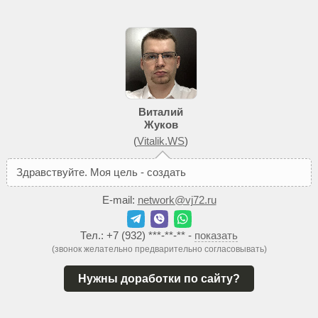
Виталий
Жуков
(
Vitalik.WS
)
З
д
р
а
в
с
т
в
у
й
т
е
.
М
о
я
ц
е
л
ь
-
с
о
з
д
а
т
ь
В
а
м
т
а
к
о
й
E-mail:
network@vj72.ru
Тел.:
+7 (932) ***-**-**
-
показать
(звонок желательно предварительно согласовывать)
Нужны доработки по сайту?