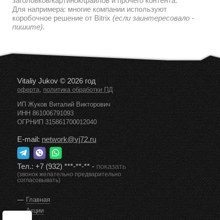
заголовков/картинок/файлов и прочего контента.
Для напримера: многие компании используют
коробочное решение от Bitrix
(если заинтересовало -
пишите)
.
Vitaliy Jukov © 2026 год
,
оферта
политика обработки ПД
ИП Жуков Виталий Викторович
ИНН 861006791093
ОГРНИП 315861700012040
E-mail:
network@vj72.ru
Тел.:
+7 (932) ***-**-**
-
показать
(звонок желательно предварительно
согласовывать)
Главная
Акции