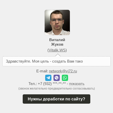
Виталий
Жуков
(
Vitalik.WS
)
З
д
р
а
в
с
т
в
у
й
т
е
.
М
о
я
ц
е
л
ь
-
с
о
з
д
а
т
ь
В
а
м
т
а
к
о
й
с
а
й
т
,
к
о
E-mail:
network@vj72.ru
Тел.:
+7 (932) ***-**-**
-
показать
(звонок желательно предварительно согласовывать)
Нужны доработки по сайту?