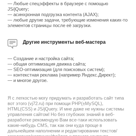
— Любые спецэффекты в браузере с помощью
JS/jQuery;
— асинхронная подгрузка контента (AJAX);
— любые другие задачи, требующие изменения каких-то
элементов страницы после её загрузки.
Другие инструменты веб-мастера
— Создание и настройка сайта;
— общая оптимизация движка сайта;
— SEO-оптимизация (для поисковых систем);
— контекстная реклама (например Яндекс.Директ);
— и многое другое.
Я с легкостью могу придумать и разработать сайт типа
вот этого (vj72.ru) при помощи PHP(±MySQL),
HTML(CSS) и JS/jQuery. И мне даже не нужны системы
управления сайтом! Но без глубоких знаний в веб-
разработке рекомендую Вам все-таки использовать
какие-нибудь CMS, так как они куда проще в
дальнейшем наполнении и редактировании текстов/