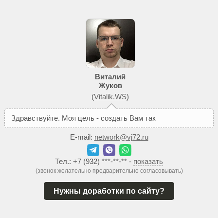
Виталий
Жуков
(
Vitalik.WS
)
З
д
р
а
в
с
т
в
у
й
т
е
.
М
о
я
ц
е
л
ь
-
с
о
з
д
а
т
ь
В
а
м
т
а
к
о
й
с
а
й
т
,
к
о
E-mail:
network@vj72.ru
Тел.:
+7 (932) ***-**-**
-
показать
(звонок желательно предварительно согласовывать)
Нужны доработки по сайту?