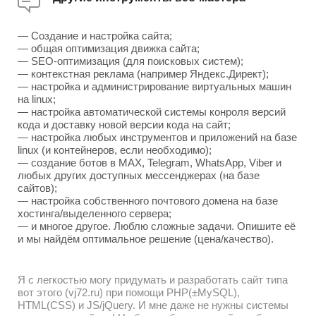
— Создание и настройка сайта;
— общая оптимизация движка сайта;
— SEO-оптимизация (для поисковых систем);
— контекстная реклама (например Яндекс.Директ);
— настройка и администрирование виртуальных машин
на linux;
— настройка автоматической системы конроля версий
кода и доставку новой версии кода на сайт;
— настройка любых инструментов и приложений на базе
linux (и контейнеров, если необходимо);
— создание ботов в MAX, Telegram, WhatsApp, Viber и
любых других доступных мессенджерах (на базе
сайтов);
— настройка собственного почтового домена на базе
хостинга/выделенного сервера;
— и многое другое. Люблю сложные задачи. Опишите её
и мы найдём оптимальное решение (цена/качество).
Я с легкостью могу придумать и разработать сайт типа
вот этого (vj72.ru) при помощи PHP(±MySQL),
HTML(CSS) и JS/jQuery. И мне даже не нужны системы