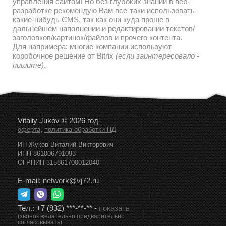
управления сайтом! Но без глубоких знаний в веб-
разработке рекомендую Вам все-таки использовать
какие-нибудь CMS, так как они куда проще в
дальнейшем наполнении и редактировании текстов/
заголовков/картинок/файлов и прочего контента.
Для напримера: многие компании используют
коробочное решение от Bitrix
(если заинтересовало -
пишите)
.
Vitaliy Jukov © 2026 год
,
оферта
политика обработки ПД
ИП Жуков Виталий Викторович
ИНН 861006791093
ОГРНИП 315861700012040
E-mail:
network@vj72.ru
Тел.:
+7 (932) ***-**-**
-
показать
(звонок желательно предварительно
согласовывать)