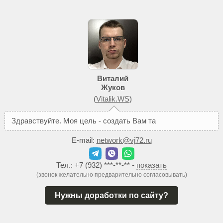
Виталий
Жуков
(
Vitalik.WS
)
З
д
р
а
в
с
т
в
у
й
т
е
.
М
о
я
ц
е
л
ь
-
с
о
з
д
а
т
ь
В
а
м
т
а
к
о
й
с
а
й
т
,
E-mail:
network@vj72.ru
Тел.:
+7 (932) ***-**-**
-
показать
(звонок желательно предварительно согласовывать)
Нужны доработки по сайту?