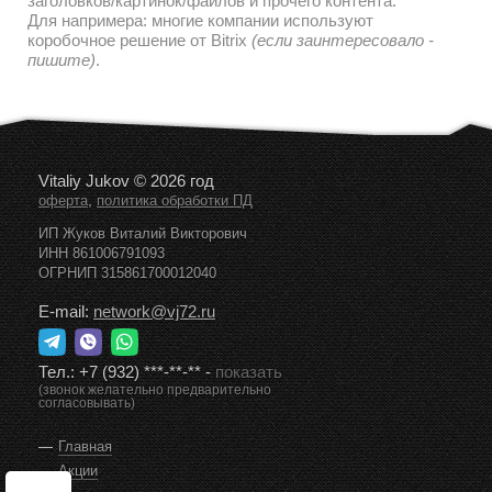
заголовков/картинок/файлов и прочего контента.
Для напримера: многие компании используют
коробочное решение от Bitrix
(если заинтересовало -
пишите)
.
Vitaliy Jukov © 2026 год
,
оферта
политика обработки ПД
ИП Жуков Виталий Викторович
ИНН 861006791093
ОГРНИП 315861700012040
E-mail:
network@vj72.ru
Тел.:
+7 (932) ***-**-**
-
показать
(звонок желательно предварительно
согласовывать)
Главная
Акции