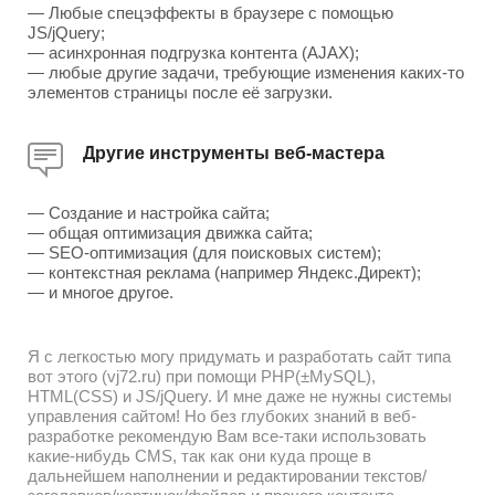
— Любые спецэффекты в браузере с помощью
JS/jQuery;
— асинхронная подгрузка контента (AJAX);
— любые другие задачи, требующие изменения каких-то
элементов страницы после её загрузки.
Другие инструменты веб-мастера
— Создание и настройка сайта;
— общая оптимизация движка сайта;
— SEO-оптимизация (для поисковых систем);
— контекстная реклама (например Яндекс.Директ);
— и многое другое.
Я с легкостью могу придумать и разработать сайт типа
вот этого (vj72.ru) при помощи PHP(±MySQL),
HTML(CSS) и JS/jQuery. И мне даже не нужны системы
управления сайтом! Но без глубоких знаний в веб-
разработке рекомендую Вам все-таки использовать
какие-нибудь CMS, так как они куда проще в
дальнейшем наполнении и редактировании текстов/