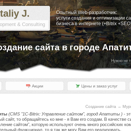
taliy J.
Опытный Web-разработчик:
услуги создания и оптимизации са
бизнеса в интернете (+Bitrix +SEO
opment & Consulting
оздание сайта в городе Апати
Нужно не т
Акции
Цены и заказ услуг
Создание сайта → Мур
титы
(CMS "1C-Bitrix: Управление сайтом", город Апатиты )
- э
ый сайт, то обращайтесь ко мне - я Вам его создам. В качестве
вление сайтом", которую используют очень много российских ком
тельный функционал, то я так же могу Вам его реализовать.