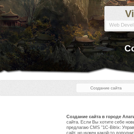
Vi
Web Devel
С
Создание сайта
Создание сайта в городе Апа
сайта. Если Вы хотите себе нов
предлагаю CMS "1C-Bitrix: Упра
сайт, но нужен какой-то дополни