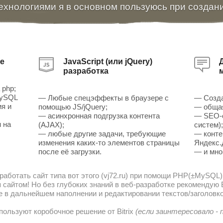
ехнологиями я в основном пользуюсь при создан
е
JavaScript (или jQuery)
разработка
 php;
MySQL
— Любые спецэффекты в браузере с
— Созда
ия и
помощью JS/jQuery;
— общая
— асинхронная подгрузка контента
— SEO-о
 на
(AJAX);
систем)
— любые другие задачи, требующие
— конте
изменения каких-то элементов страницы
Яндекс.
после её загрузки.
— и мно
работать сайт типа вот этого (vj72.ru) при помощи PHP(±MySQL)
сайтом! Но без глубоких знаний в веб-разработке рекомендую В
е в дальнейшем наполнении и редактировании текстов/заголовко
пользуют коробочное решение от Bitrix
(если заинтересовало -