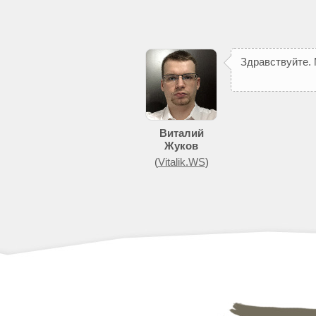
З
д
р
а
в
с
т
в
у
й
т
е
.
Виталий
Жуков
(
Vitalik.WS
)