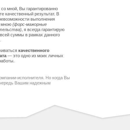
 со мной, Вы гарантированно
те качественный результат. В
невозможности выполнения
я мною
(форс-мажорные
тельства)
, я всегда гарантирую
 всей суммы в рамках данного
.
живаться
качественного
ата
— это одно из моих личных
работы.
компании-исполнителя. Но когда Вы
 очередь Вашим надежным