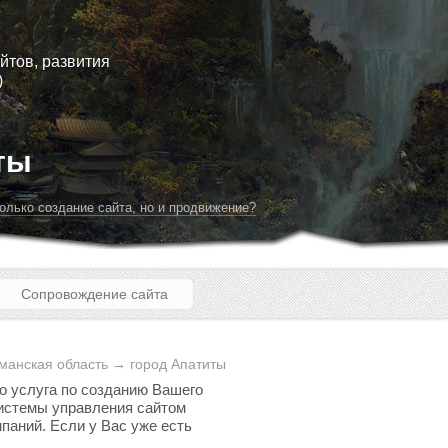
йтов, развития
)
ты
олько создание сайта, но и продвижение?
Сопровождение сайта
манская область → город Апатиты
то услуга по созданию Вашего
 системы управления сайтом
паний. Если у Вас уже есть