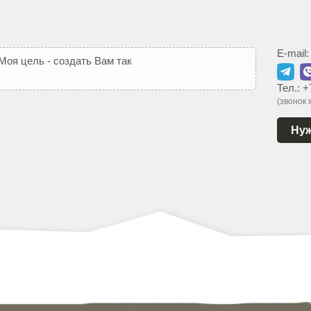
E-mail
М
о
я
ц
е
л
ь
-
с
о
з
д
а
т
ь
В
а
м
т
а
к
о
й
с
а
й
т
,
к
о
т
о
р
ы
й
Тел.:
+
(звонок
Нуж