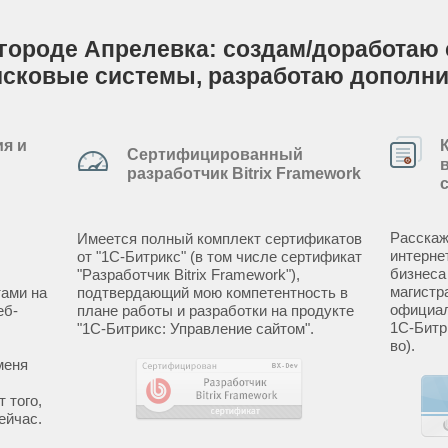
городе Апрелевка: создам/доработаю с
исковые системы, разработаю дополн
я и
Сертифицированный
разработчик Bitrix Framework
Расскаж
Имеется полный комплект сертификатов
интерне
от "1С-Битрикс" (в том числе сертификат
бизнеса
"Разработчик Bitrix Framework"),
магистр
ами на
подтвердающий мою компетентность в
официал
еб-
плане работы и разработки на продукте
1С-Битр
"1С-Битрикс: Управление сайтом".
во).
меня
 того,
ейчас.