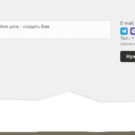
E-mail
М
о
я
ц
е
л
ь
-
с
о
з
д
а
т
ь
В
а
м
т
а
к
о
й
с
а
й
т
,
к
о
т
Тел.:
+
(звонок
Нуж