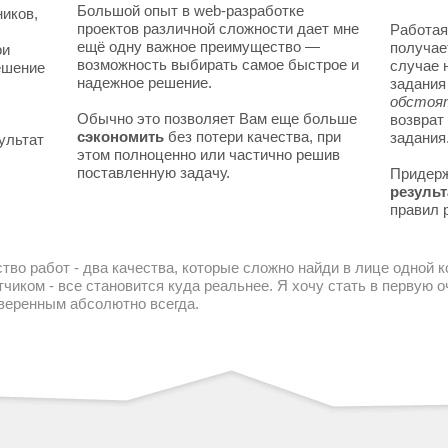
Большой опыт в web-разработке
ников,
проектов различной сложности дает мне
Работая
ещё одну важное преимущество —
получае
ои
возможность выбирать самое быстрое и
случае 
решение
надежное решение.
задани
обстоя
Обычно это позволяет Вам еще больше
возврат
сэкономить
без потери качества, при
задания
ультат
этом полноценно или частично решив
поставленную задачу.
Придер
результ
правил 
тво работ - два качества, которые сложно найди в лице одной 
чиком - все становится куда реальнее. Я хочу стать в первую
уверенным абсолютно всегда.