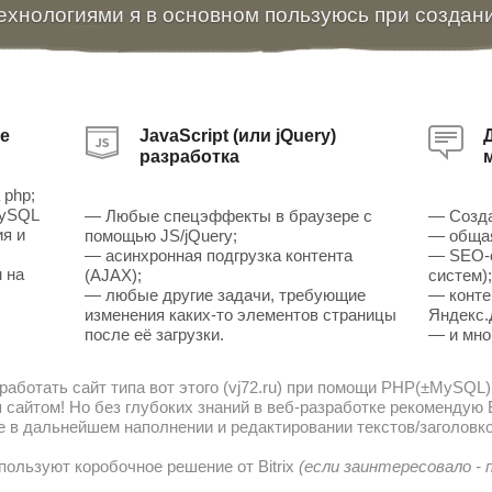
ехнологиями я в основном пользуюсь при создан
е
JavaScript (или jQuery)
разработка
 php;
MySQL
— Любые спецэффекты в браузере с
— Созда
ия и
помощью JS/jQuery;
— общая
— асинхронная подгрузка контента
— SEO-о
 на
(AJAX);
систем)
— любые другие задачи, требующие
— конте
изменения каких-то элементов страницы
Яндекс.
после её загрузки.
— и мно
работать сайт типа вот этого (vj72.ru) при помощи PHP(±MySQL)
сайтом! Но без глубоких знаний в веб-разработке рекомендую В
е в дальнейшем наполнении и редактировании текстов/заголовко
пользуют коробочное решение от Bitrix
(если заинтересовало -