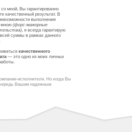
 со мной, Вы гарантированно
те качественный результат. В
невозможности выполнения
я мною
(форс-мажорные
тельства)
, я всегда гарантирую
 всей суммы в рамках данного
.
живаться
качественного
ата
— это одно из моих личных
работы.
компании-исполнителя. Но когда Вы
 очередь Вашим надежным