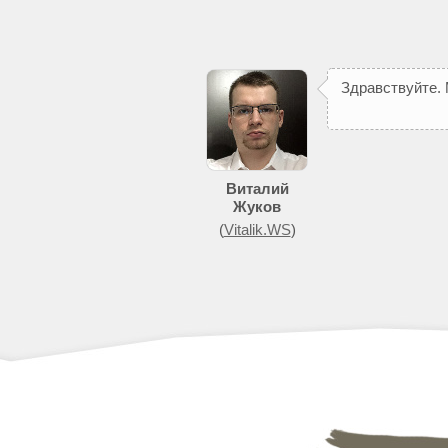
З
д
р
а
в
с
т
в
у
й
т
е
.
Виталий
Жуков
(
Vitalik.WS
)