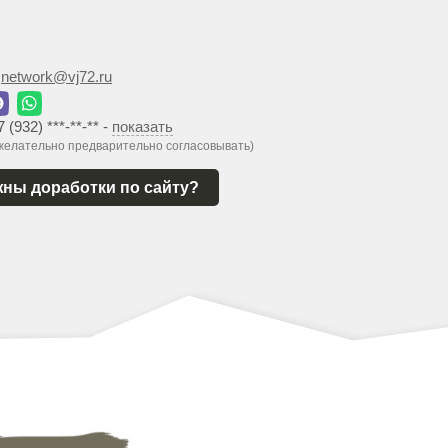
:
network@vj72.ru
7 (932) ***-**-**
-
показать
 желательно предварительно согласовывать)
ны доработки по сайту?