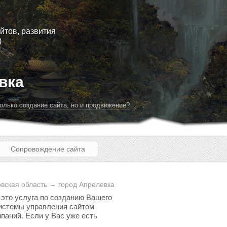
йтов, развития
)
вка
олько создание сайта, но и продвижение?
Сопровождение сайта
вская область → город Апрелевка
 это услуга по созданию Вашего
 системы управления сайтом
паний. Если у Вас уже есть