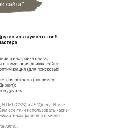
ии сайта?
Другие инструменты веб-
мастера
ние и настройка сайта;
 оптимизация движка сайта;
птимизация (для поисковых
;
кстная реклама (например
Директ);
гое другое.
, HTML(CSS) и JS/jQuery. И мне
ам все-таки использовать какие-
в/картинок/файлов и прочего
 пишите)
.