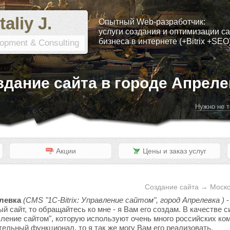
taliy J.
Опытный Web-разработчик:
услуги создания и оптимизации са
бизнеса в интернете (+Bitrix +SEO
opment & Consulting
здание сайта в городе Апреле
Нужно не т
Акции
Цены и заказ услуг
Создание сайта → Моско
елевка
(CMS "1C-Bitrix: Управление сайтом", город Апрелевка )
-
ый сайт, то обращайтесь ко мне - я Вам его создам. В качестве
вление сайтом", которую используют очень много российских ком
тельный функционал, то я так же могу Вам его реализовать.