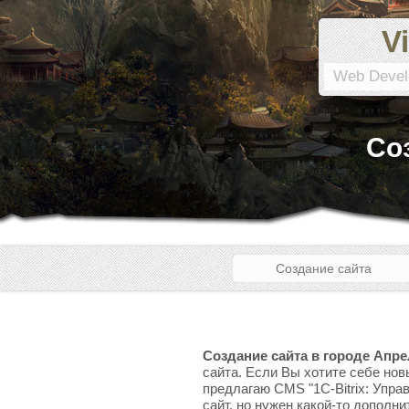
Vi
Web Devel
Со
Создание сайта
Создание сайта в городе Апр
сайта. Если Вы хотите себе нов
предлагаю CMS "1C-Bitrix: Упра
сайт, но нужен какой-то дополни