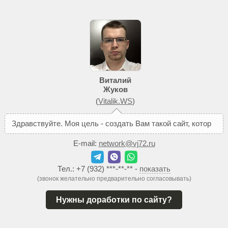
Виталий
Жуков
(
Vitalik.WS
)
З
д
р
а
в
с
т
в
у
й
т
е
.
М
о
я
ц
е
л
ь
-
с
о
з
д
а
т
ь
В
а
м
т
а
к
о
й
с
а
й
т
,
к
о
т
о
р
ы
й
п
о
м
о
ж
е
т
E-mail:
network@vj72.ru
Тел.:
+7 (932) ***-**-**
-
показать
(звонок желательно предварительно согласовывать)
Нужны доработки по сайту?