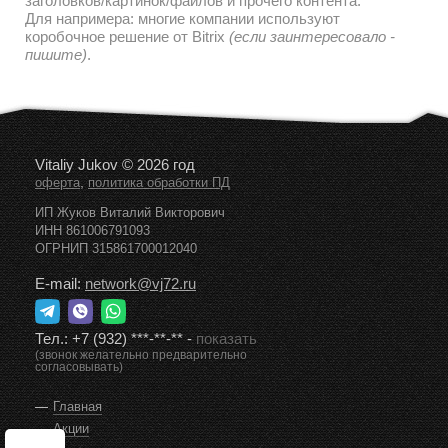
дальнейшем наполнении и редактировании текстов/
заголовков/картинок/файлов и прочего контента.
Для напримера: многие компании используют
коробочное решение от Bitrix
(если заинтересовало -
пишите)
.
Vitaliy Jukov © 2026 год
,
оферта
политика обработки ПД
ИП Жуков Виталий Викторович
ИНН 861006791093
ОГРНИП 315861700012040
E-mail:
network@vj72.ru
Тел.:
+7 (932) ***-**-**
-
показать
(звонок желательно предварительно
согласовывать)
Главная
Акции