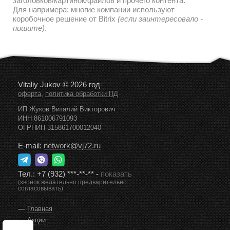
дальнейшем наполнении и редактировании текстов/
заголовков/картинок/файлов и прочего контента.
Для напримера: многие компании используют
коробочное решение от Bitrix
(если заинтересовало -
пишите)
.
Vitaliy Jukov © 2026 год
,
оферта
политика обработки ПД
ИП Жуков Виталий Викторович
ИНН 861006791093
ОГРНИП 315861700012040
E-mail:
network@vj72.ru
Тел.:
+7 (932) ***-**-**
-
показать
(звонок желательно предварительно
согласовывать)
Главная
Акции