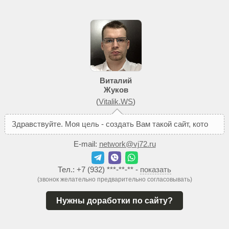
Виталий
Жуков
(
Vitalik.WS
)
З
д
р
а
в
с
т
в
у
й
т
е
.
М
о
я
ц
е
л
ь
-
с
о
з
д
а
т
ь
В
а
м
т
а
к
о
й
с
а
й
т
,
к
о
т
о
р
ы
й
п
о
м
о
ж
е
E-mail:
network@vj72.ru
Тел.:
+7 (932) ***-**-**
-
показать
(звонок желательно предварительно согласовывать)
Нужны доработки по сайту?