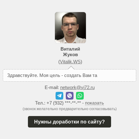
Виталий
Жуков
(
Vitalik.WS
)
З
д
р
а
в
с
т
в
у
й
т
е
.
М
о
я
ц
е
л
ь
-
с
о
з
д
а
т
ь
В
а
м
т
а
к
о
й
с
а
й
т
,
к
E-mail:
network@vj72.ru
Тел.:
+7 (932) ***-**-**
-
показать
(звонок желательно предварительно согласовывать)
Нужны доработки по сайту?