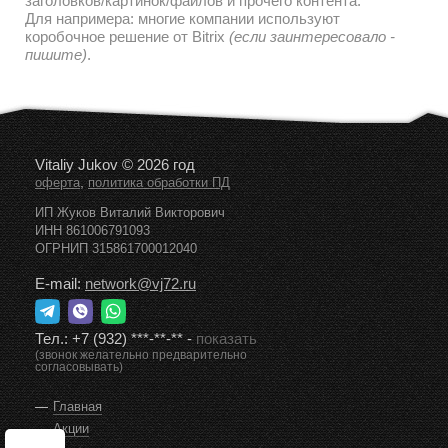
заголовков/картинок/файлов и прочего контента.
Для напримера: многие компании используют
коробочное решение от Bitrix
(если заинтересовало -
пишите)
.
Vitaliy Jukov © 2026 год
,
оферта
политика обработки ПД
ИП Жуков Виталий Викторович
ИНН 861006791093
ОГРНИП 315861700012040
E-mail:
network@vj72.ru
Тел.:
+7 (932) ***-**-**
-
показать
(звонок желательно предварительно
согласовывать)
Главная
Акции