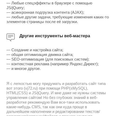
— Любые спецэффекты в браузере с помощью
JS/jQuery;
— асинхронная подгрузка контента (AJAX);
— любые другие задачи, требующие изменения каких-то
элементов страницы после её загрузки.
Другие инструменты веб-мастера
— Создание и настройка сайта;
— общая оптимизация движка сайта;
— SEO-оптимизация (для поисковых систем);
— контекстная реклама (например Яндекс.Директ);
— и многое другое.
Я с легкостью могу придумать и разработать сайт типа
вот этого (vj72.ru) при помощи PHP(±MySQL),
HTML(CSS) и JS/jQuery. И мне даже не нужны системы
управления сайтом! Но без глубоких знаний в веб-
разработке рекомендую Вам все-таки использовать
какие-нибудь CMS, так как они куда проще в
дальнейшем наполнении и редактировании текстов/