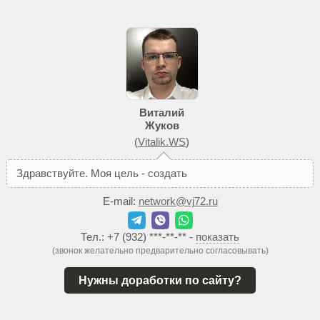
Виталий
Жуков
(
Vitalik.WS
)
З
д
р
а
в
с
т
в
у
й
т
е
.
М
о
я
ц
е
л
ь
-
с
о
з
д
а
т
ь
В
а
м
т
а
к
E-mail:
network@vj72.ru
Тел.:
+7 (932) ***-**-**
-
показать
(звонок желательно предварительно согласовывать)
Нужны доработки по сайту?