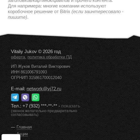
заголовков/картинок/файлов и прочего контента.
Для напримера: многие компании используют
коробочное решение от Bitrix
(если заинтересовало -
пишите)
.
Vitaliy Jukov © 2026 год
,
оферта
политика обработки ПД
ИП Жуков Виталий Викторович
ИНН 861006791093
ОГРНИП 315861700012040
E-mail:
network@vj72.ru
Тел.:
+7 (932) ***-**-**
-
показать
(звонок желательно предварительно
согласовывать)
Главная
Акции