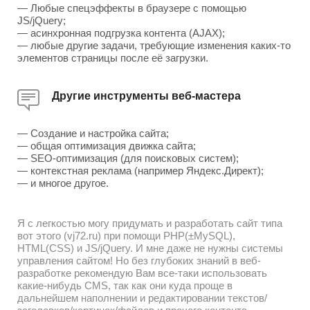
— Любые спецэффекты в браузере с помощью
JS/jQuery;
— асинхронная подгрузка контента (AJAX);
— любые другие задачи, требующие изменения каких-то
элементов страницы после её загрузки.
Другие инструменты веб-мастера
— Создание и настройка сайта;
— общая оптимизация движка сайта;
— SEO-оптимизация (для поисковых систем);
— контекстная реклама (например Яндекс.Директ);
— и многое другое.
Я с легкостью могу придумать и разработать сайт типа
вот этого (vj72.ru) при помощи PHP(±MySQL),
HTML(CSS) и JS/jQuery. И мне даже не нужны системы
управления сайтом! Но без глубоких знаний в веб-
разработке рекомендую Вам все-таки использовать
какие-нибудь CMS, так как они куда проще в
дальнейшем наполнении и редактировании текстов/