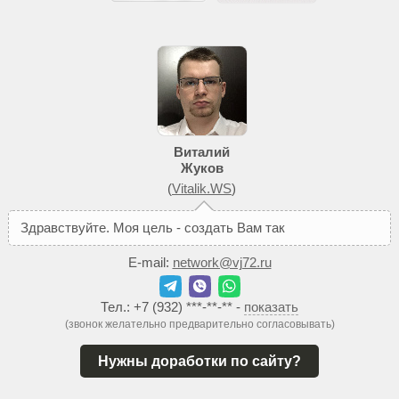
Виталий
Жуков
(
Vitalik.WS
)
З
д
р
а
в
с
т
в
у
й
т
е
.
М
о
я
ц
е
л
ь
-
с
о
з
д
а
т
ь
В
а
м
т
а
к
о
й
с
а
й
т
,
к
о
E-mail:
network@vj72.ru
Тел.:
+7 (932) ***-**-**
-
показать
(звонок желательно предварительно согласовывать)
Нужны доработки по сайту?