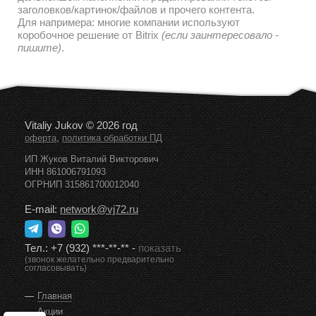
заголовков/картинок/файлов и прочего контента.
Для напримера: многие компании используют
коробочное решение от Bitrix
(если заинтересовало -
пишите)
.
Vitaliy Jukov © 2026 год
,
оферта
политика обработки ПД
ИП Жуков Виталий Викторович
ИНН 861006791093
ОГРНИП 315861700012040
E-mail:
network@vj72.ru
Тел.:
+7 (932) ***-**-**
-
показать
(звонок желательно предварительно
согласовывать)
Главная
Акции