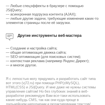
— Любые спецэффекты в браузере с помощью
JS/jQuery;
— асинхронная подгрузка контента (AJAX);
— любые другие задачи, требующие изменения каких-то
элементов страницы после её загрузки.
Другие инструменты веб-мастера
— Создание и настройка сайта;
— общая оптимизация движка сайта;
— SEO-оптимизация (для поисковых систем);
— контекстная реклама (например Яндекс.Директ);
— и многое другое.
Я с легкостью могу придумать и разработать сайт типа
вот этого (vj72.ru) при помощи PHP(±MySQL),
HTML(CSS) и JS/jQuery. И мне даже не нужны системы
управления сайтом! Но без глубоких знаний в веб-
разработке рекомендую Вам все-таки использовать
какие-нибудь CMS, так как они куда проще в
дальнейшем наполнении и редактировании текстов/