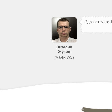
З
д
р
а
в
с
т
в
у
й
т
е
.
Виталий
Жуков
(
Vitalik.WS
)