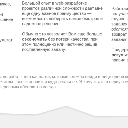
Большой опыт в web-разработке
ников,
проектов различной сложности дает мне
Работая
ещё одну важное преимущество —
получае
ои
возможность выбирать самое быстрое и
случае 
решение
надежное решение.
задани
обстоя
Обычно это позволяет Вам еще больше
возврат
сэкономить
без потери качества, при
задания
ультат
этом полноценно или частично решив
поставленную задачу.
Придер
результ
правил 
тво работ - два качества, которые сложно найди в лице одной 
чиком - все становится куда реальнее. Я хочу стать в первую
уверенным абсолютно всегда.