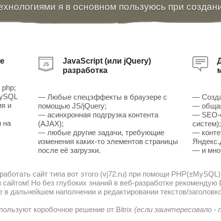
ехнологиями я в основном пользуюсь при создан
е
JavaScript (или jQuery)
разработка
 php;
MySQL
— Любые спецэффекты в браузере с
— Созда
ия и
помощью JS/jQuery;
— общая
— асинхронная подгрузка контента
— SEO-о
 на
(AJAX);
систем)
— любые другие задачи, требующие
— конте
изменения каких-то элементов страницы
Яндекс.
после её загрузки.
— и мно
работать сайт типа вот этого (vj72.ru) при помощи PHP(±MySQL)
сайтом! Но без глубоких знаний в веб-разработке рекомендую В
е в дальнейшем наполнении и редактировании текстов/заголовко
пользуют коробочное решение от Bitrix
(если заинтересовало -