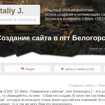
taliy J.
Опытный Web-разработчик:
услуги создания и оптимизации са
бизнеса в интернете (+Bitrix +SEO
opment & Consulting
оздание сайта в пгт Белогор
Нужно не т
Акции
Цены и заказ услуг
Создание сайта → Кеме
ск
(CMS "1C-Bitrix: Управление сайтом", пгт Белогорск )
- это у
, то обращайтесь ко мне - я Вам его создам. В качестве систе
том", которую используют очень много российских компаний. Если
онал, то я так же могу Вам его реализовать.