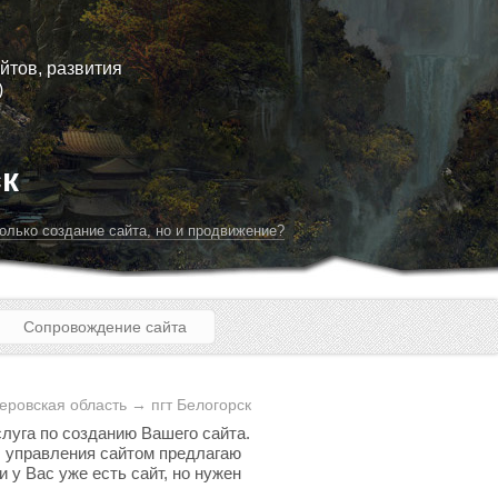
йтов, развития
)
ск
олько создание сайта, но и продвижение?
Сопровождение сайта
ровская область → пгт Белогорск
слуга по созданию Вашего сайта.
мы управления сайтом предлагаю
 у Вас уже есть сайт, но нужен