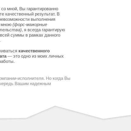
 со мной, Вы гарантированно
те качественный результат. В
невозможности выполнения
я мною
(форс-мажорные
тельства)
, я всегда гарантирую
 всей суммы в рамках данного
.
живаться
качественного
ата
— это одно из моих личных
работы.
компании-исполнителя. Но когда Вы
 очередь Вашим надежным