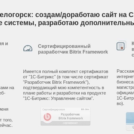
Белогорск: создам/доработаю сайт на C
е системы, разработаю дополнительн
я и
Сертифицированный
разработчик Bitrix Framework
Расскаж
Имеется полный комплект сертификатов
интерне
от "1С-Битрикс" (в том числе сертификат
бизнеса
"Разработчик Bitrix Framework"),
магистр
ами на
подтвердающий мою компетентность в
официал
еб-
плане работы и разработки на продукте
1С-Битр
"1С-Битрикс: Управление сайтом".
во).
меня
 того,
ейчас.