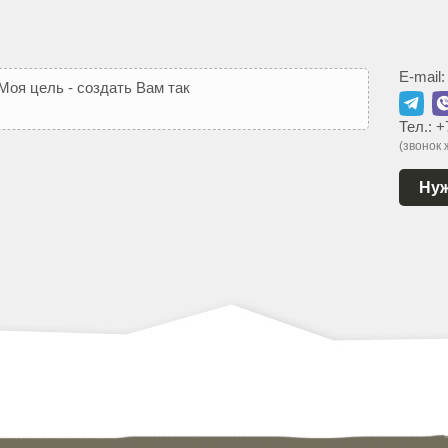
E-mail
М
о
я
ц
е
л
ь
-
с
о
з
д
а
т
ь
В
а
м
т
а
к
о
й
с
а
й
т
,
к
о
т
о
р
ы
й
Тел.:
+
(звонок
Нуж