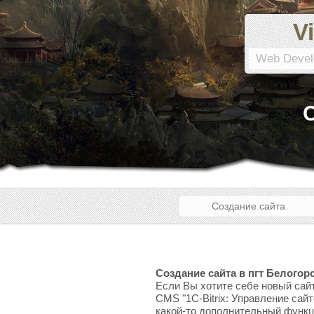
Vi
Web Devel
С
Создание сайта
Создание сайта в пгт Белогор
Если Вы хотите себе новый сайт
CMS "1C-Bitrix: Управление сай
какой-то дополнительный функци