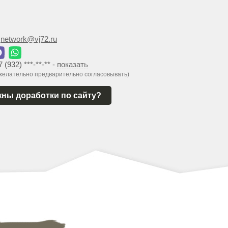
:
network@vj72.ru
7 (932) ***-**-**
-
показать
 желательно предварительно согласовывать)
ны доработки по сайту?