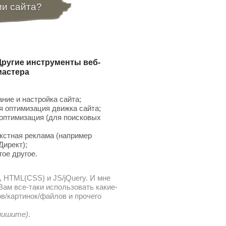
ии сайта?
Другие инструменты веб-
мастера
ние и настройка сайта;
 оптимизация движка сайта;
птимизация (для поисковых
;
кстная реклама (например
Директ);
гое другое.
, HTML(CSS) и JS/jQuery. И мне
ам все-таки использовать какие-
в/картинок/файлов и прочего
 пишите)
.