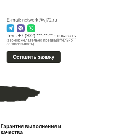
E-mail:
network@vj72.ru
Тел.:
+7 (932) ***-**-**
-
показать
(звонок желательно предварительно
согласовывать)
Оставить заявку
Гарантия выполнения и
качества