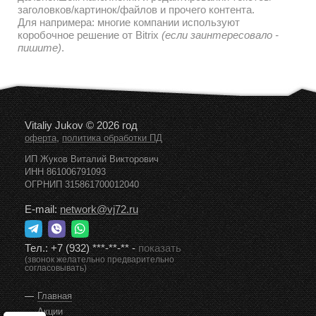
заголовков/картинок/файлов и прочего контента.
Для напримера: многие компании используют
коробочное решение от Bitrix
(если заинтересовало -
пишите)
.
Vitaliy Jukov © 2026 год
,
оферта
политика обработки ПД
ИП Жуков Виталий Викторович
ИНН 861006791093
ОГРНИП 315861700012040
E-mail:
network@vj72.ru
Тел.:
+7 (932) ***-**-**
-
показать
(звонок желательно предварительно
согласовывать)
Главная
Акции