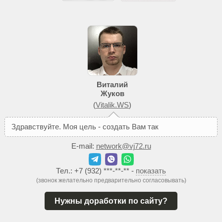
Виталий
Жуков
(
Vitalik.WS
)
З
д
р
а
в
с
т
в
у
й
т
е
.
М
о
я
ц
е
л
ь
-
с
о
з
д
а
т
ь
В
а
м
т
а
к
о
й
с
а
й
т
,
к
E-mail:
network@vj72.ru
Тел.:
+7 (932) ***-**-**
-
показать
(звонок желательно предварительно согласовывать)
Нужны доработки по сайту?