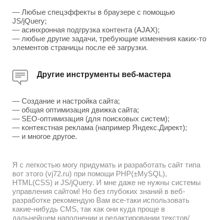
— Любые спецэффекты в браузере с помощью
JS/jQuery;
— асинхронная подгрузка контента (AJAX);
— любые другие задачи, требующие изменения каких-то
элементов страницы после её загрузки.
Другие инструменты веб-мастера
— Создание и настройка сайта;
— общая оптимизация движка сайта;
— SEO-оптимизация (для поисковых систем);
— контекстная реклама (например Яндекс.Директ);
— и многое другое.
Я с легкостью могу придумать и разработать сайт типа
вот этого (vj72.ru) при помощи PHP(±MySQL),
HTML(CSS) и JS/jQuery. И мне даже не нужны системы
управления сайтом! Но без глубоких знаний в веб-
разработке рекомендую Вам все-таки использовать
какие-нибудь CMS, так как они куда проще в
дальнейшем наполнении и редактировании текстов/