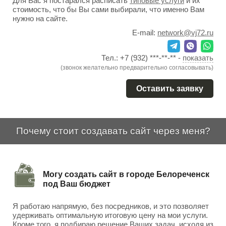
Для Вас я постарался расписать
типовые услуги
и их
стоимость, что бы Вы сами выбирали, что именно Вам
нужно на сайте.
E-mail:
network@vj72.ru
Тел.:
+7 (932) ***-**-**
-
показать
(звонок желательно предварительно согласовывать)
Оставить заявку
Почему стоит создавать сайт через меня?
Могу создать сайт в городе Белореченск
под Ваш бюджет
Я работаю напрямую, без посредников, и это позволяет
удерживать оптимальную итоговую цену на мои услуги.
Кроме того, я подбираю решение Ваших задач, исходя из