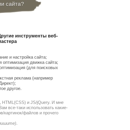
ии сайта?
Другие инструменты веб-
мастера
ние и настройка сайта;
 оптимизация движка сайта;
птимизация (для поисковых
;
кстная реклама (например
Директ);
гое другое.
, HTML(CSS) и JS/jQuery. И мне
ам все-таки использовать какие-
в/картинок/файлов и прочего
 пишите)
.