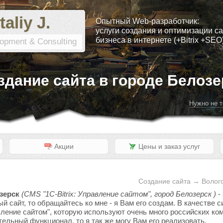
taliy J.
Опытный Web-разработчик:
услуги создания и оптимизации са
бизнеса в интернете (+Bitrix +SEO
opment & Consulting
здание сайта в городе Белозе
Нужно не т
Акции
Цены и заказ услуг
Создание сайта → Волого
зерск
(CMS "1C-Bitrix: Управление сайтом", город Белозерск )
-
ый сайт, то обращайтесь ко мне - я Вам его создам. В качестве
вление сайтом", которую используют очень много российских ком
тельный функционал, то я так же могу Вам его реализовать.