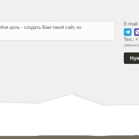
E-mail
М
о
я
ц
е
л
ь
-
с
о
з
д
а
т
ь
В
а
м
т
а
к
о
й
с
а
й
т
,
к
о
т
о
р
ы
й
Тел.:
+
(звонок
Нуж