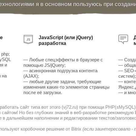
ехнологиями я в основном пользуюсь при создан
е
JavaScript (или jQuery)
разработка
 php;
MySQL
— Любые спецэффекты в браузере с
— Созда
ия и
помощью JS/jQuery;
— общая
— асинхронная подгрузка контента
— SEO-о
 на
(AJAX);
систем)
— любые другие задачи, требующие
— конте
изменения каких-то элементов страницы
Яндекс.
после её загрузки.
— и мно
работать сайт типа вот этого (vj72.ru) при помощи PHP(±MySQL)
сайтом! Но без глубоких знаний в веб-разработке рекомендую В
е в дальнейшем наполнении и редактировании текстов/заголовко
пользуют коробочное решение от Bitrix
(если заинтересовало -