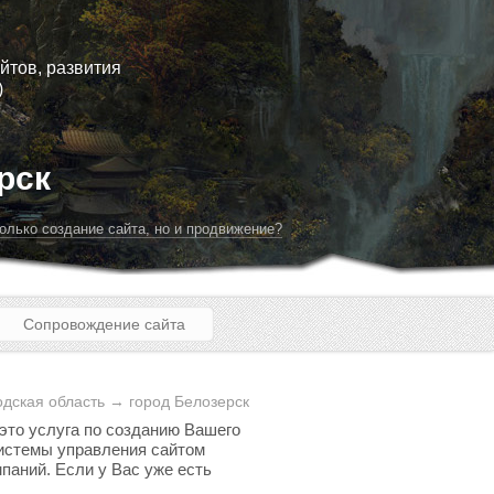
йтов, развития
)
рск
олько создание сайта, но и продвижение?
Сопровождение сайта
дская область → город Белозерск
 это услуга по созданию Вашего
 системы управления сайтом
паний. Если у Вас уже есть