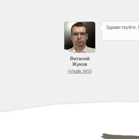
З
д
р
а
в
с
т
в
у
й
т
е
.
п
о
м
о
ж
е
т
д
о
Виталий
Жуков
(
Vitalik.WS
)