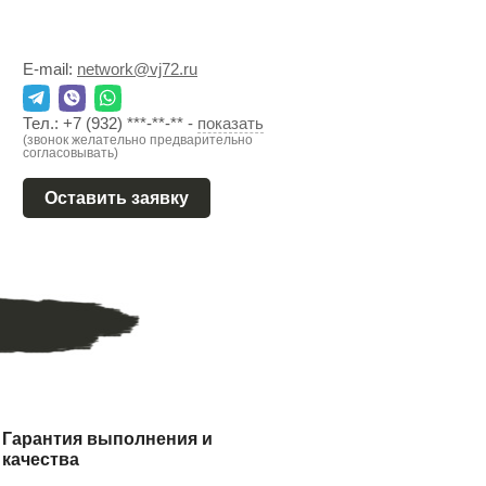
E-mail:
network@vj72.ru
Тел.:
+7 (932) ***-**-**
-
показать
(звонок желательно предварительно
согласовывать)
Оставить заявку
Гарантия выполнения и
качества