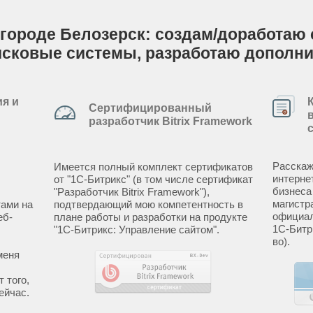
городе Белозерск: создам/доработаю с
исковые системы, разработаю дополн
я и
Сертифицированный
разработчик Bitrix Framework
Расскаж
Имеется полный комплект сертификатов
интерне
от "1С-Битрикс" (в том числе сертификат
бизнеса
"Разработчик Bitrix Framework"),
магистр
ами на
подтвердающий мою компетентность в
официал
еб-
плане работы и разработки на продукте
1С-Битр
"1С-Битрикс: Управление сайтом".
во).
меня
 того,
ейчас.