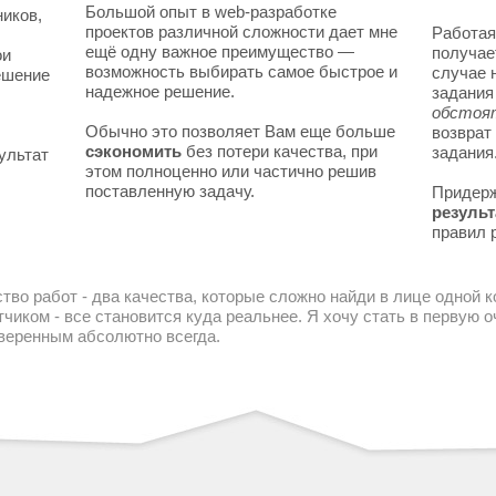
Большой опыт в web-разработке
ников,
проектов различной сложности дает мне
Работая
ещё одну важное преимущество —
получае
ои
возможность выбирать самое быстрое и
случае 
решение
надежное решение.
задани
обстоя
Обычно это позволяет Вам еще больше
возврат
сэкономить
без потери качества, при
задания
ультат
этом полноценно или частично решив
поставленную задачу.
Придер
результ
правил 
тво работ - два качества, которые сложно найди в лице одной 
чиком - все становится куда реальнее. Я хочу стать в первую
уверенным абсолютно всегда.