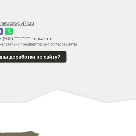
:
network@vj72.ru
7 (932) ***-**-**
-
показать
 желательно предварительно согласовывать)
ны доработки по сайту?