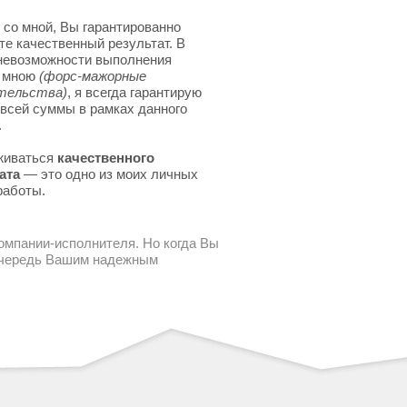
 со мной, Вы гарантированно
те качественный результат. В
невозможности выполнения
я мною
(форс-мажорные
тельства)
, я всегда гарантирую
 всей суммы в рамках данного
.
живаться
качественного
ата
— это одно из моих личных
работы.
компании-исполнителя. Но когда Вы
 очередь Вашим надежным