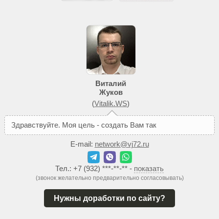
Виталий
Жуков
(
Vitalik.WS
)
З
д
р
а
в
с
т
в
у
й
т
е
.
М
о
я
ц
е
л
ь
-
с
о
з
д
а
т
ь
В
а
м
т
а
к
о
й
с
а
й
т
,
к
E-mail:
network@vj72.ru
Тел.:
+7 (932) ***-**-**
-
показать
(звонок желательно предварительно согласовывать)
Нужны доработки по сайту?