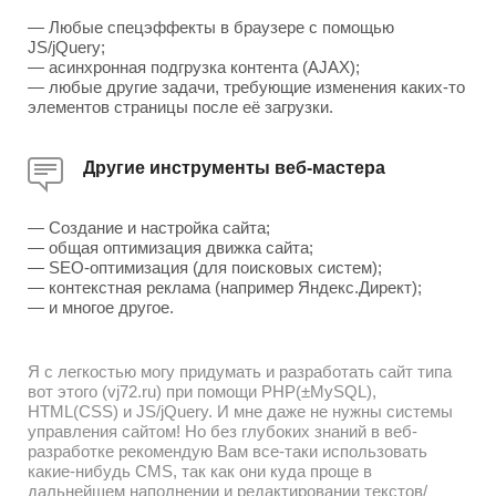
— Любые спецэффекты в браузере с помощью
JS/jQuery;
— асинхронная подгрузка контента (AJAX);
— любые другие задачи, требующие изменения каких-то
элементов страницы после её загрузки.
Другие инструменты веб-мастера
— Создание и настройка сайта;
— общая оптимизация движка сайта;
— SEO-оптимизация (для поисковых систем);
— контекстная реклама (например Яндекс.Директ);
— и многое другое.
Я с легкостью могу придумать и разработать сайт типа
вот этого (vj72.ru) при помощи PHP(±MySQL),
HTML(CSS) и JS/jQuery. И мне даже не нужны системы
управления сайтом! Но без глубоких знаний в веб-
разработке рекомендую Вам все-таки использовать
какие-нибудь CMS, так как они куда проще в
дальнейшем наполнении и редактировании текстов/