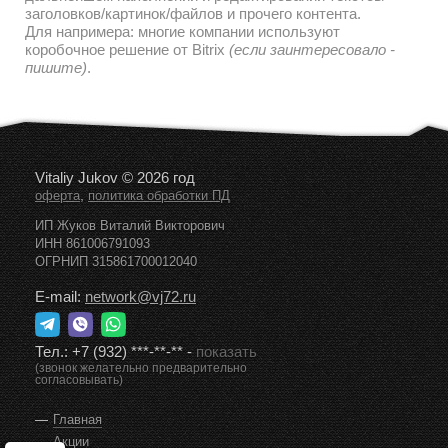
заголовков/картинок/файлов и прочего контента.
Для напримера: многие компании используют
коробочное решение от Bitrix
(если заинтересовало -
пишите)
.
Vitaliy Jukov © 2026 год
,
оферта
политика обработки ПД
ИП Жуков Виталий Викторович
ИНН 861006791093
ОГРНИП 315861700012040
E-mail:
network@vj72.ru
Тел.:
+7 (932) ***-**-**
-
показать
(звонок желательно предварительно
согласовывать)
Главная
Акции